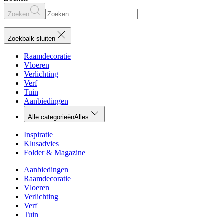
Zoeken
Zoekbalk sluiten
Raamdecoratie
Vloeren
Verlichting
Verf
Tuin
Aanbiedingen
Alle categorieën
Alles
Inspiratie
Klusadvies
Folder & Magazine
Aanbiedingen
Raamdecoratie
Vloeren
Verlichting
Verf
Tuin