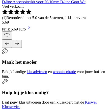
D-line Accessoireskit voor 20/10mm D-line Goot Wit
Veel verkocht
(
1
)
Beoordeeld met 5.0 van de 5 sterren, 1 klantreview
5
.
69
Prijs: 5.69 euro
Maak het mooier
Bekijk handige
klusadviezen
en
wooninspiratie
voor jouw huis en
tuin.
Hulp bij je klus nodig?
Laat jouw klus uitvoeren door een klusexpert met de
Karwei
Klusservice