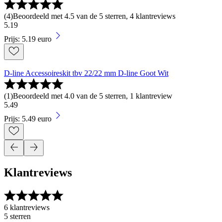
(
4
)
Beoordeeld met 4.5 van de 5 sterren, 4 klantreviews
5
.
19
Prijs: 5.19 euro
D-line Accessoireskit tbv 22/22 mm D-line Goot Wit
(
1
)
Beoordeeld met 4.0 van de 5 sterren, 1 klantreview
5
.
49
Prijs: 5.49 euro
Klantreviews
6 klantreviews
5 sterren