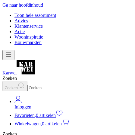
Ga naar hoofdinhoud
Toon hele assortiment
Advies
Klantenservice
Actie
Wooninspiratie
Bouwmarkten
Karwei
Zoeken
Zoeken
Inloggen
Favorieten
,
0 artikelen
Winkelwagen
,
0 artikelen
Zoeken