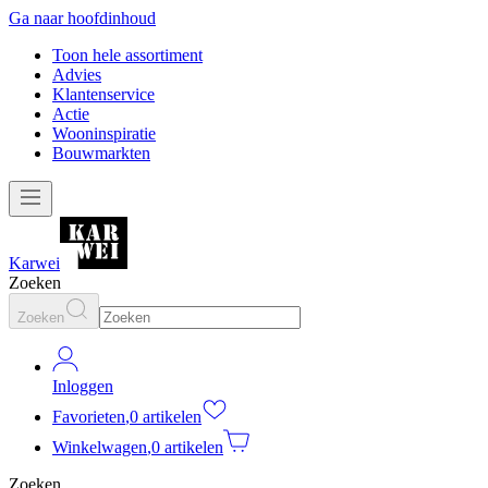
Ga naar hoofdinhoud
Toon hele assortiment
Advies
Klantenservice
Actie
Wooninspiratie
Bouwmarkten
Karwei
Zoeken
Zoeken
Inloggen
Favorieten
,
0 artikelen
Winkelwagen
,
0 artikelen
Zoeken