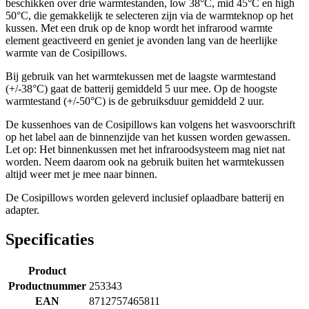
beschikken over drie warmtestanden, low 38°C, mid 45°C en high
50°C, die gemakkelijk te selecteren zijn via de warmteknop op het
kussen. Met een druk op de knop wordt het infrarood warmte
element geactiveerd en geniet je avonden lang van de heerlijke
warmte van de Cosipillows.
Bij gebruik van het warmtekussen met de laagste warmtestand
(+/-38°C) gaat de batterij gemiddeld 5 uur mee. Op de hoogste
warmtestand (+/-50°C) is de gebruiksduur gemiddeld 2 uur.
De kussenhoes van de Cosipillows kan volgens het wasvoorschrift
op het label aan de binnenzijde van het kussen worden gewassen.
Let op: Het binnenkussen met het infraroodsysteem mag niet nat
worden. Neem daarom ook na gebruik buiten het warmtekussen
altijd weer met je mee naar binnen.
De Cosipillows worden geleverd inclusief oplaadbare batterij en
adapter.
Specificaties
Product
Productnummer
253343
EAN
8712757465811