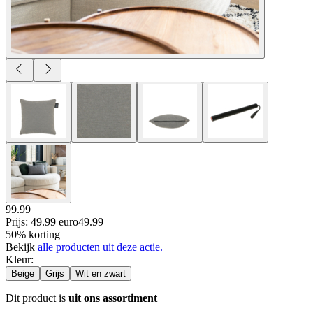
99.99
Prijs: 49.99 euro
49
.
99
50% korting
Bekijk
alle producten uit deze actie.
Kleur
:
Beige
Grijs
Wit en zwart
Dit product is
uit ons assortiment