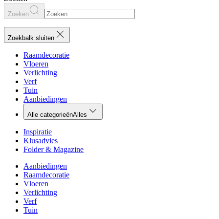
Zoeken
Zoekbalk sluiten
Raamdecoratie
Vloeren
Verlichting
Verf
Tuin
Aanbiedingen
Alle categorieën
Alles
Inspiratie
Klusadvies
Folder & Magazine
Aanbiedingen
Raamdecoratie
Vloeren
Verlichting
Verf
Tuin