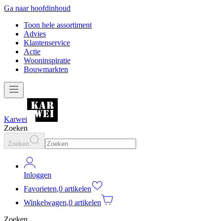
Ga naar hoofdinhoud
Toon hele assortiment
Advies
Klantenservice
Actie
Wooninspiratie
Bouwmarkten
Karwei
Zoeken
Zoeken
Inloggen
Favorieten
,
0 artikelen
Winkelwagen
,
0 artikelen
Zoeken