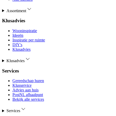
Assortiment
Klusadvies
Wooninspiratie
Ideeën
Inspiratie per ruimte
DIY's
Klusadvies
Klusadvies
Services
Gereedschap huren
Klusservice
Advies aan huis
PostNL afhaalpunt
Bekijk alle services
Services