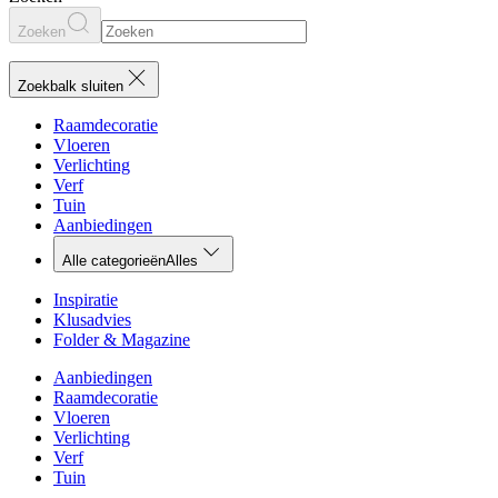
Zoeken
Zoekbalk sluiten
Raamdecoratie
Vloeren
Verlichting
Verf
Tuin
Aanbiedingen
Alle categorieën
Alles
Inspiratie
Klusadvies
Folder & Magazine
Aanbiedingen
Raamdecoratie
Vloeren
Verlichting
Verf
Tuin