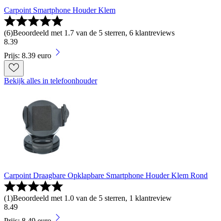
Carpoint Smartphone Houder Klem
(
6
)
Beoordeeld met 1.7 van de 5 sterren, 6 klantreviews
8
.
39
Prijs: 8.39 euro
Bekijk alles in telefoonhouder
Carpoint Draagbare Opklapbare Smartphone Houder Klem Rond
(
1
)
Beoordeeld met 1.0 van de 5 sterren, 1 klantreview
8
.
49
Prijs: 8.49 euro