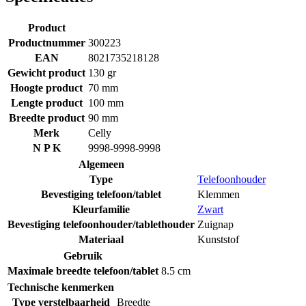
Product
Productnummer
300223
EAN
8021735218128
Gewicht product
130 gr
Hoogte product
70 mm
Lengte product
100 mm
Breedte product
90 mm
Merk
Celly
N P K
9998-9998-9998
Algemeen
Type
Telefoonhouder
Bevestiging telefoon/tablet
Klemmen
Kleurfamilie
Zwart
Bevestiging telefoonhouder/tablethouder
Zuignap
Materiaal
Kunststof
Gebruik
Maximale breedte telefoon/tablet
8.5 cm
Technische kenmerken
Type verstelbaarheid
Breedte