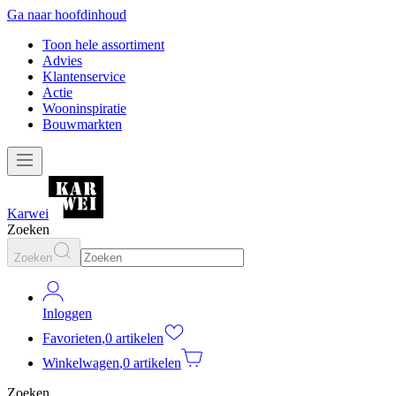
Ga naar hoofdinhoud
Toon hele assortiment
Advies
Klantenservice
Actie
Wooninspiratie
Bouwmarkten
Karwei
Zoeken
Zoeken
Inloggen
Favorieten
,
0 artikelen
Winkelwagen
,
0 artikelen
Zoeken