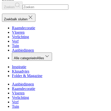
Zoeken
Zoekbalk sluiten
Raamdecoratie
Vloeren
Verlichting
Verf
Tuin
Aanbiedingen
Alle categorieën
Alles
Inspiratie
Klusadvies
Folder & Magazine
Aanbiedingen
Raamdecoratie
Vloeren
Verlichting
Verf
Tuin