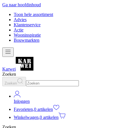
Ga naar hoofdinhoud
Toon hele assortiment
Advies
Klantenservice
Actie
Wooninspiratie
Bouwmarkten
Karwei
Zoeken
Zoeken
Inloggen
Favorieten
,
0 artikelen
Winkelwagen
,
0 artikelen
Zoeken