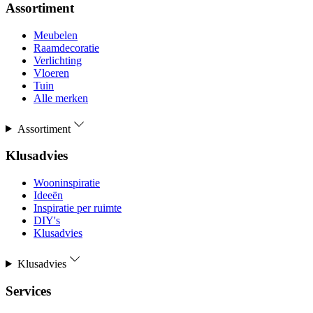
Assortiment
Meubelen
Raamdecoratie
Verlichting
Vloeren
Tuin
Alle merken
Assortiment
Klusadvies
Wooninspiratie
Ideeën
Inspiratie per ruimte
DIY's
Klusadvies
Klusadvies
Services