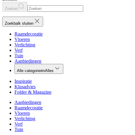
Zoeken
Zoekbalk sluiten
Raamdecoratie
Vloeren
Verlichting
Verf
Tuin
Aanbiedingen
Alle categorieën
Alles
Inspiratie
Klusadvies
Folder & Magazine
Aanbiedingen
Raamdecoratie
Vloeren
Verlichting
Verf
Tuin