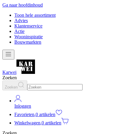
Ga naar hoofdinhoud
Toon hele assortiment
Advies
Klantenservice
Actie
Wooninspiratie
Bouwmarkten
Karwei
Zoeken
Zoeken
Inloggen
Favorieten
,
0 artikelen
Winkelwagen
,
0 artikelen
Zoeken