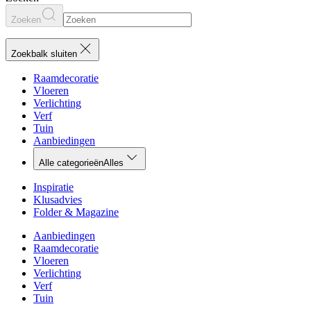
Zoeken
Zoekbalk sluiten
Raamdecoratie
Vloeren
Verlichting
Verf
Tuin
Aanbiedingen
Alle categorieën
Alles
Inspiratie
Klusadvies
Folder & Magazine
Aanbiedingen
Raamdecoratie
Vloeren
Verlichting
Verf
Tuin