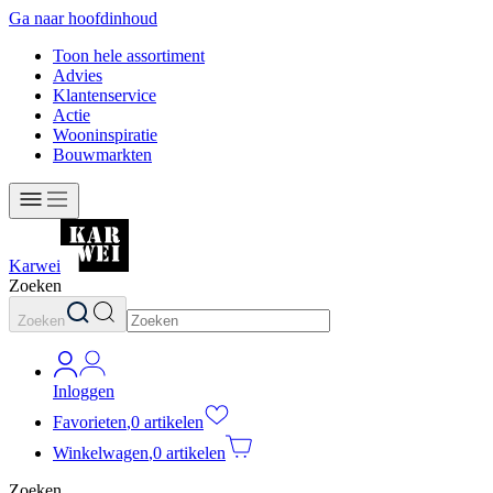
Ga naar hoofdinhoud
Toon hele assortiment
Advies
Klantenservice
Actie
Wooninspiratie
Bouwmarkten
Karwei
Zoeken
Zoeken
Inloggen
Favorieten
,
0 artikelen
Winkelwagen
,
0 artikelen
Zoeken