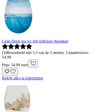
Cedo Deep sea wc bril softclose duroplast
(
3
)
Beoordeeld met 3.3 van de 5 sterren, 3 klantreviews
54
.
99
Prijs: 54.99 euro
Bekijk alles in toiletzitting