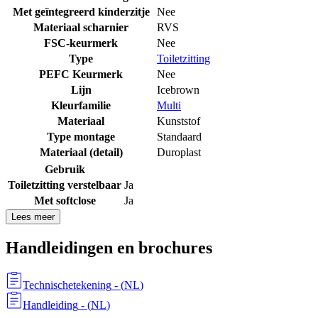
Met geïntegreerd kinderzitje
Nee
Materiaal scharnier
RVS
FSC-keurmerk
Nee
Type
Toiletzitting
PEFC Keurmerk
Nee
Lijn
Icebrown
Kleurfamilie
Multi
Materiaal
Kunststof
Type montage
Standaard
Materiaal (detail)
Duroplast
Gebruik
Toiletzitting verstelbaar
Ja
Met softclose
Ja
Lees meer
Handleidingen en brochures
Technischetekening
- (
NL
)
Handleiding
- (
NL
)