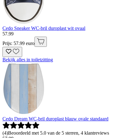
Cedo Sneaker WC-bril duroplast wit ovaal
57
.
99
Prijs: 57.99 euro
Bekijk alles in toiletzitting
Cedo Dream WC-bril duroplast blauw ovale standaard
(
4
)
Beoordeeld met 5.0 van de 5 sterren, 4 klantreviews