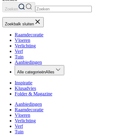
Zoeken
Zoekbalk sluiten
Raamdecoratie
Vloeren
Verlichting
Verf
Tuin
Aanbiedingen
Alle categorieën
Alles
Inspiratie
Klusadvies
Folder & Magazine
Aanbiedingen
Raamdecoratie
Vloeren
Verlichting
Verf
Tuin