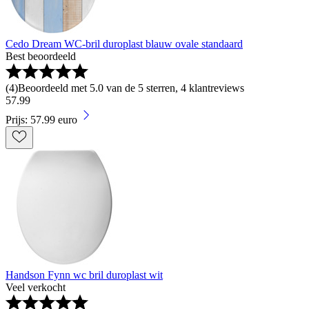
Cedo Dream WC-bril duroplast blauw ovale standaard
Best beoordeeld
(
4
)
Beoordeeld met 5.0 van de 5 sterren, 4 klantreviews
57
.
99
Prijs: 57.99 euro
Handson Fynn wc bril duroplast wit
Veel verkocht