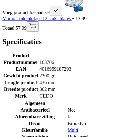
Voeg product toe aan set
Marho Toiletblokjes 12 stuks blauw
+ 13.99
Totaal 57.99
Specificaties
Product
Productnummer
163706
EAN
4016959187293
Gewicht product
2300 gr
Lengte product
436 mm
Breedte product
362 mm
Merk
CEDO
Algemeen
Antibacterieel
Nee
Afneembare zitting
Ja
Decor
Brooklyn
Kleurfamilie
Multi
Vorm zitting
Universeel