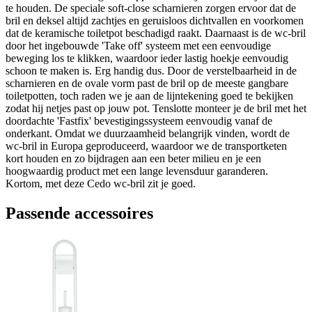
te houden. De speciale soft-close scharnieren zorgen ervoor dat de
bril en deksel altijd zachtjes en geruisloos dichtvallen en voorkomen
dat de keramische toiletpot beschadigd raakt. Daarnaast is de wc-bril
door het ingebouwde 'Take off' systeem met een eenvoudige
beweging los te klikken, waardoor ieder lastig hoekje eenvoudig
schoon te maken is. Erg handig dus. Door de verstelbaarheid in de
scharnieren en de ovale vorm past de bril op de meeste gangbare
toiletpotten, toch raden we je aan de lijntekening goed te bekijken
zodat hij netjes past op jouw pot. Tenslotte monteer je de bril met het
doordachte 'Fastfix' bevestigingssysteem eenvoudig vanaf de
onderkant. Omdat we duurzaamheid belangrijk vinden, wordt de
wc-bril in Europa geproduceerd, waardoor we de transportketen
kort houden en zo bijdragen aan een beter milieu en je een
hoogwaardig product met een lange levensduur garanderen.
Kortom, met deze Cedo wc-bril zit je goed.
Passende accessoires