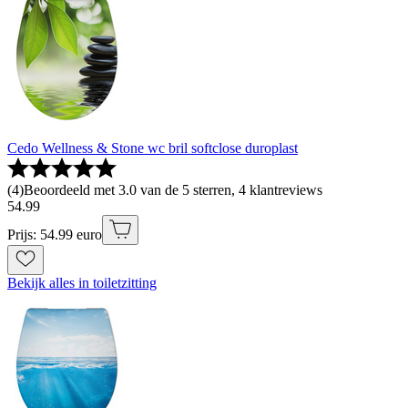
Cedo Wellness & Stone wc bril softclose duroplast
(
4
)
Beoordeeld met 3.0 van de 5 sterren, 4 klantreviews
54
.
99
Prijs: 54.99 euro
Bekijk alles in toiletzitting