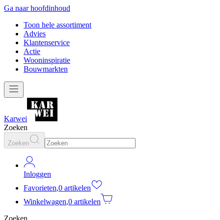
Ga naar hoofdinhoud
Toon hele assortiment
Advies
Klantenservice
Actie
Wooninspiratie
Bouwmarkten
Karwei
Zoeken
Zoeken
Inloggen
Favorieten
,
0 artikelen
Winkelwagen
,
0 artikelen
Zoeken