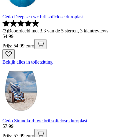
Cedo Deep sea wc bril softclose duroplast
(
3
)
Beoordeeld met 3.3 van de 5 sterren, 3 klantreviews
54
.
99
Prijs: 54.99 euro
Bekijk alles in toiletzitting
Cedo Strandkorb wc bril softclose duroplast
57
.
99
Prijs: 57.99 euro