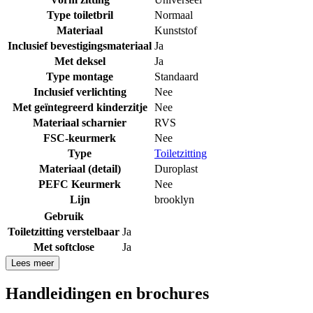
Type toiletbril
Normaal
Materiaal
Kunststof
Inclusief bevestigingsmateriaal
Ja
Met deksel
Ja
Type montage
Standaard
Inclusief verlichting
Nee
Met geïntegreerd kinderzitje
Nee
Materiaal scharnier
RVS
FSC-keurmerk
Nee
Type
Toiletzitting
Materiaal (detail)
Duroplast
PEFC Keurmerk
Nee
Lijn
brooklyn
Gebruik
Toiletzitting verstelbaar
Ja
Met softclose
Ja
Lees meer
Handleidingen en brochures