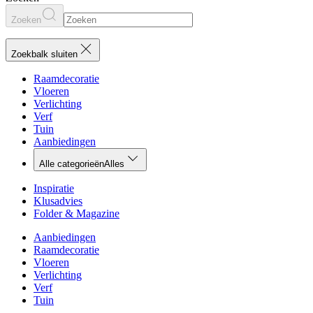
Zoeken
Zoekbalk sluiten
Raamdecoratie
Vloeren
Verlichting
Verf
Tuin
Aanbiedingen
Alle categorieën
Alles
Inspiratie
Klusadvies
Folder & Magazine
Aanbiedingen
Raamdecoratie
Vloeren
Verlichting
Verf
Tuin