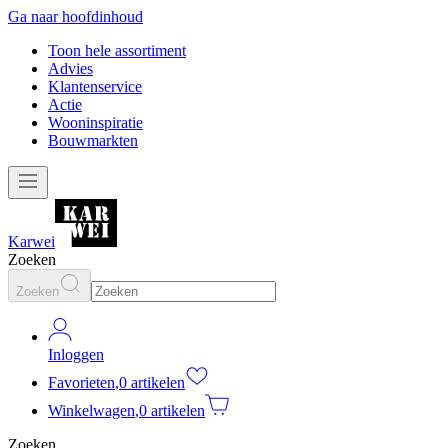
Ga naar hoofdinhoud
Toon hele assortiment
Advies
Klantenservice
Actie
Wooninspiratie
Bouwmarkten
Karwei
Zoeken
Zoeken
Inloggen
Favorieten
,
0 artikelen
Winkelwagen
,
0 artikelen
Zoeken