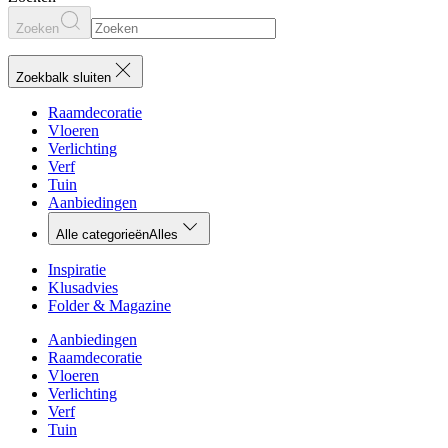
Zoeken
Zoekbalk sluiten
Raamdecoratie
Vloeren
Verlichting
Verf
Tuin
Aanbiedingen
Alle categorieën
Alles
Inspiratie
Klusadvies
Folder & Magazine
Aanbiedingen
Raamdecoratie
Vloeren
Verlichting
Verf
Tuin