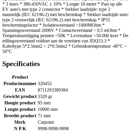
* 3 fases * 380-450VAC ± 10% * Lengte 10 meter * Past op alle
EV auto's met type 2 connector * Stekker laadzijde: type 2
mannelijk (IEC 62196-2) met beschermkap * Stekker laadzijde auto:
type 2 vrouwelijk (IEC 62196-2) met beschermkap * IP55
beschermingsfactor * Isolatieweerstand >1000MOhm *
Spanningsweerstand 2000V * Contactweerstand < 0,5 mOhm *
Temperatuurstijging pennen <50K * Levensduur >50.000 keer * De
trillingsweerstand voldoet aan de vereisten van JDQ53.3 *
Kabeltype 5*2.5mm2 + 2*0.5mm2 * Gebruikstemperatuur -40°C ~
50°C
Specificaties
Product
Productnummer
320452
EAN
8711293389384
Gewicht product
3320 gr
Hoogte product
95 mm
Lengte product
10000 mm
Breedte product
71 mm
Merk
Carpoint
N P K
9998-9998-9998