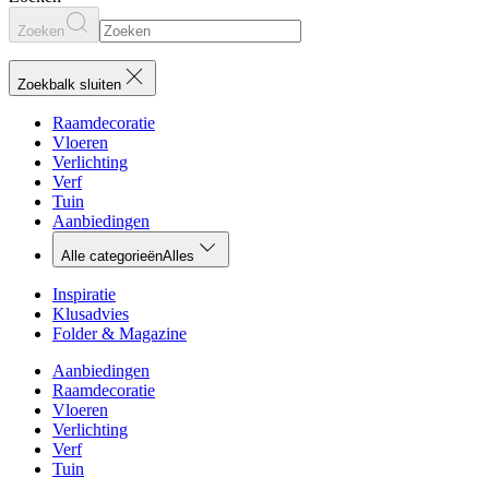
Zoeken
Zoekbalk sluiten
Raamdecoratie
Vloeren
Verlichting
Verf
Tuin
Aanbiedingen
Alle categorieën
Alles
Inspiratie
Klusadvies
Folder & Magazine
Aanbiedingen
Raamdecoratie
Vloeren
Verlichting
Verf
Tuin