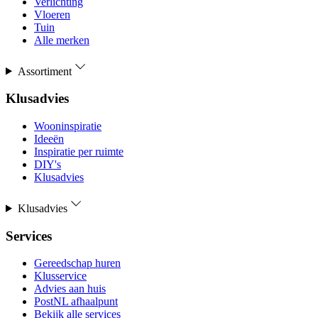
Verlichting
Vloeren
Tuin
Alle merken
Assortiment
Klusadvies
Wooninspiratie
Ideeën
Inspiratie per ruimte
DIY's
Klusadvies
Klusadvies
Services
Gereedschap huren
Klusservice
Advies aan huis
PostNL afhaalpunt
Bekijk alle services