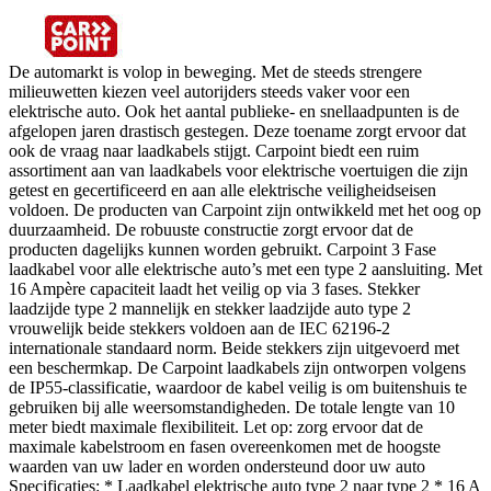
De automarkt is volop in beweging. Met de steeds strengere
milieuwetten kiezen veel autorijders steeds vaker voor een
elektrische auto. Ook het aantal publieke- en snellaadpunten is de
afgelopen jaren drastisch gestegen. Deze toename zorgt ervoor dat
ook de vraag naar laadkabels stijgt. Carpoint biedt een ruim
assortiment aan van laadkabels voor elektrische voertuigen die zijn
getest en gecertificeerd en aan alle elektrische veiligheidseisen
voldoen. De producten van Carpoint zijn ontwikkeld met het oog op
duurzaamheid. De robuuste constructie zorgt ervoor dat de
producten dagelijks kunnen worden gebruikt. Carpoint 3 Fase
laadkabel voor alle elektrische auto’s met een type 2 aansluiting. Met
16 Ampère capaciteit laadt het veilig op via 3 fases. Stekker
laadzijde type 2 mannelijk en stekker laadzijde auto type 2
vrouwelijk beide stekkers voldoen aan de IEC 62196-2
internationale standaard norm. Beide stekkers zijn uitgevoerd met
een beschermkap. De Carpoint laadkabels zijn ontworpen volgens
de IP55-classificatie, waardoor de kabel veilig is om buitenshuis te
gebruiken bij alle weersomstandigheden. De totale lengte van 10
meter biedt maximale flexibiliteit. Let op: zorg ervoor dat de
maximale kabelstroom en fasen overeenkomen met de hoogste
waarden van uw lader en worden ondersteund door uw auto
Specificaties: * Laadkabel elektrische auto type 2 naar type 2 * 16 A