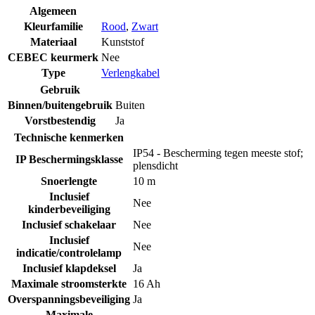
Algemeen
Kleurfamilie
Rood
,
Zwart
Materiaal
Kunststof
CEBEC keurmerk
Nee
Type
Verlengkabel
Gebruik
Binnen/buitengebruik
Buiten
Vorstbestendig
Ja
Technische kenmerken
IP54 - Bescherming tegen meeste stof;
IP Beschermingsklasse
plensdicht
Snoerlengte
10 m
Inclusief
Nee
kinderbeveiliging
Inclusief schakelaar
Nee
Inclusief
Nee
indicatie/controlelamp
Inclusief klapdeksel
Ja
Maximale stroomsterkte
16 Ah
Overspanningsbeveiliging
Ja
Maximale