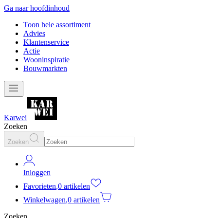
Ga naar hoofdinhoud
Toon hele assortiment
Advies
Klantenservice
Actie
Wooninspiratie
Bouwmarkten
Karwei
Zoeken
Zoeken
Inloggen
Favorieten
,
0 artikelen
Winkelwagen
,
0 artikelen
Zoeken