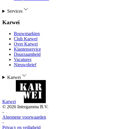
Services
Karwei
Bouwmarkten
Club Karwei
Over Karwei
Klantenservice
Duurzaamheid
Vacatures
Nieuwsbrief
Karwei
Karwei
©
2026
Intergamma B.V.
-
Algemene voorwaarden
-
Privacy en veiligheid