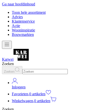
Ga naar hoofdinhoud
Toon hele assortiment
Advies
Klantenservice
Actie
Wooninspiratie
Bouwmarkten
Karwei
Zoeken
Zoeken
Inloggen
Favorieten
,
0 artikelen
Winkelwagen
,
0 artikelen
Zoeken