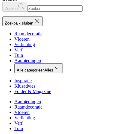
Zoeken
Zoekbalk sluiten
Raamdecoratie
Vloeren
Verlichting
Verf
Tuin
Aanbiedingen
Alle categorieën
Alles
Inspiratie
Klusadvies
Folder & Magazine
Aanbiedingen
Raamdecoratie
Vloeren
Verlichting
Verf
Tuin