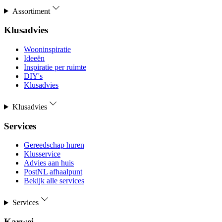
Assortiment
Klusadvies
Wooninspiratie
Ideeën
Inspiratie per ruimte
DIY's
Klusadvies
Klusadvies
Services
Gereedschap huren
Klusservice
Advies aan huis
PostNL afhaalpunt
Bekijk alle services
Services
Karwei