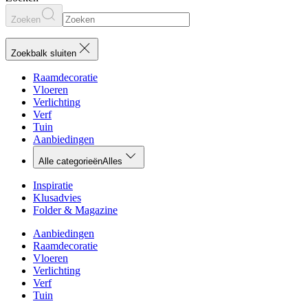
Zoeken
Zoekbalk sluiten
Raamdecoratie
Vloeren
Verlichting
Verf
Tuin
Aanbiedingen
Alle categorieën
Alles
Inspiratie
Klusadvies
Folder & Magazine
Aanbiedingen
Raamdecoratie
Vloeren
Verlichting
Verf
Tuin