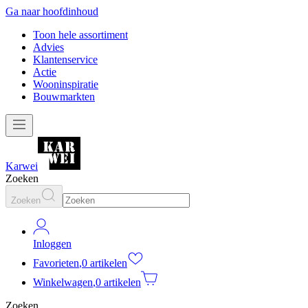
Ga naar hoofdinhoud
Toon hele assortiment
Advies
Klantenservice
Actie
Wooninspiratie
Bouwmarkten
Karwei
Zoeken
Zoeken
Inloggen
Favorieten
,
0 artikelen
Winkelwagen
,
0 artikelen
Zoeken