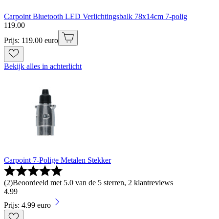
Carpoint Bluetooth LED Verlichtingsbalk 78x14cm 7-polig
119
.
00
Prijs: 119.00 euro
Bekijk alles in achterlicht
Carpoint 7-Polige Metalen Stekker
(
2
)
Beoordeeld met 5.0 van de 5 sterren, 2 klantreviews
4
.
99
Prijs: 4.99 euro