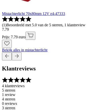
Mistachterlicht 70x80mm 12V e4-47333
(
1
)
Beoordeeld met 5.0 van de 5 sterren, 1 klantreview
7
.
79
Prijs: 7.79 euro
Bekijk alles in mistachterlicht
Klantreviews
4 klantreviews
5 sterren
1 review
4 sterren
0 reviews
3 sterren