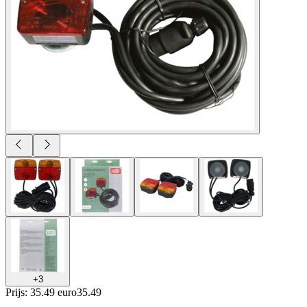
+
3
Prijs: 35.49 euro
35
.
49