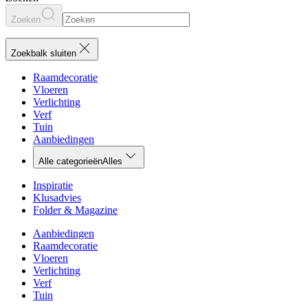
Zoeken
Zoekbalk sluiten
Raamdecoratie
Vloeren
Verlichting
Verf
Tuin
Aanbiedingen
Alle categorieën
Alles
Inspiratie
Klusadvies
Folder & Magazine
Aanbiedingen
Raamdecoratie
Vloeren
Verlichting
Verf
Tuin