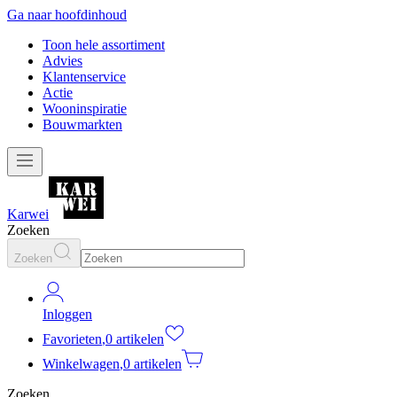
Ga naar hoofdinhoud
Toon hele assortiment
Advies
Klantenservice
Actie
Wooninspiratie
Bouwmarkten
Karwei
Zoeken
Zoeken
Inloggen
Favorieten
,
0 artikelen
Winkelwagen
,
0 artikelen
Zoeken