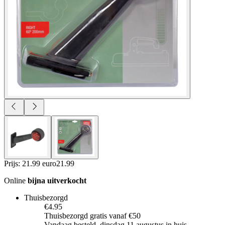
Prijs: 21.99 euro
21
.
99
Online
bijna uitverkocht
Thuisbezorgd
€4.95
Thuisbezorgd gratis vanaf €50
Vandaag besteld, dinsdag 11 augustus in huis