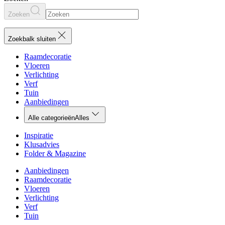
Zoeken
Zoekbalk sluiten
Raamdecoratie
Vloeren
Verlichting
Verf
Tuin
Aanbiedingen
Alle categorieën
Alles
Inspiratie
Klusadvies
Folder & Magazine
Aanbiedingen
Raamdecoratie
Vloeren
Verlichting
Verf
Tuin