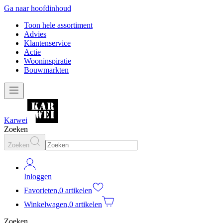
Ga naar hoofdinhoud
Toon hele assortiment
Advies
Klantenservice
Actie
Wooninspiratie
Bouwmarkten
Karwei
Zoeken
Zoeken
Inloggen
Favorieten
,
0 artikelen
Winkelwagen
,
0 artikelen
Zoeken