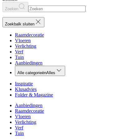
Zoeken
Zoekbalk sluiten
Raamdecoratie
Vloeren
Verlichting
Verf
Tuin
Aanbiedingen
Alle categorieën
Alles
Inspiratie
Klusadvies
Folder & Magazine
Aanbiedingen
Raamdecoratie
Vloeren
Verlichting
Verf
Tuin