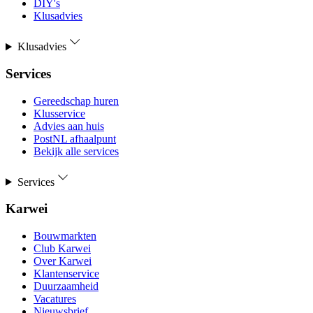
DIY's
Klusadvies
Klusadvies
Services
Gereedschap huren
Klusservice
Advies aan huis
PostNL afhaalpunt
Bekijk alle services
Services
Karwei
Bouwmarkten
Club Karwei
Over Karwei
Klantenservice
Duurzaamheid
Vacatures
Nieuwsbrief