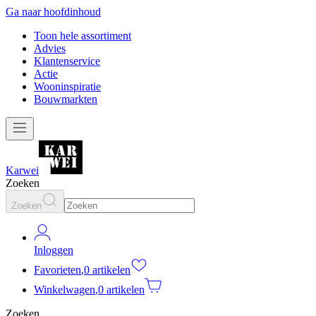
Ga naar hoofdinhoud
Toon hele assortiment
Advies
Klantenservice
Actie
Wooninspiratie
Bouwmarkten
Karwei
Zoeken
Zoeken
Inloggen
Favorieten
,
0 artikelen
Winkelwagen
,
0 artikelen
Zoeken