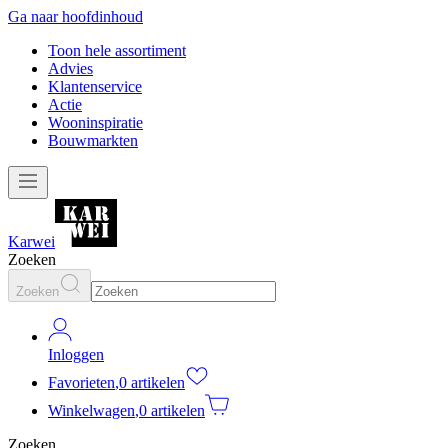
Ga naar hoofdinhoud
Toon hele assortiment
Advies
Klantenservice
Actie
Wooninspiratie
Bouwmarkten
Karwei
Zoeken
Zoeken
Inloggen
Favorieten
,
0 artikelen
Winkelwagen
,
0 artikelen
Zoeken