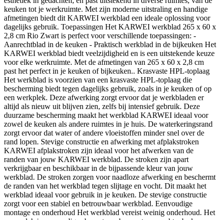
esthetiek in gedachten, en past uitstekend in diverse ruimtes, van de
keuken tot je werkruimte. Met zijn moderne uitstraling en handige
afmetingen biedt dit KARWEI werkblad een ideale oplossing voor
dagelijks gebruik. Toepassingen Het KARWEI werkblad 265 x 60 x
2,8 cm Rio Zwart is perfect voor verschillende toepassingen: -
Aanrechtblad in de keuken - Praktisch werkblad in de bijkeuken Het
KARWEI werkblad biedt veelzijdigheid en is een uitstekende keuze
voor elke werkruimte. Met de afmetingen van 265 x 60 x 2,8 cm
past het perfect in je keuken of bijkeuken.. Krasvaste HPL-toplaag
Het werkblad is voorzien van een krasvaste HPL-toplaag die
bescherming biedt tegen dagelijks gebruik, zoals in je keuken of op
een werkplek. Deze afwerking zorgt ervoor dat je werkbladen er
altijd als nieuw uit blijven zien, zelfs bij intensief gebruik. Deze
duurzame bescherming maakt het werkblad KARWEI ideaal voor
zowel de keuken als andere ruimtes in je huis. De waterkeringsrand
zorgt ervoor dat water of andere vloeistoffen minder snel over de
rand lopen. Stevige constructie en afwerking met afplakstroken
KARWEI afplakstroken zijn ideaal voor het afwerken van de
randen van jouw KARWEI werkblad. De stroken zijn apart
verkrijgbaar en beschikbaar in de bijpassende kleur van jouw
werkblad. De stroken zorgen voor naadloze afwerking en beschermt
de randen van het werkblad tegen slijtage en vocht. Dit maakt het
werkblad ideaal voor gebruik in je keuken. De stevige constructie
zorgt voor een stabiel en betrouwbaar werkblad. Eenvoudige
montage en onderhoud Het werkblad vereist weinig onderhoud. Het