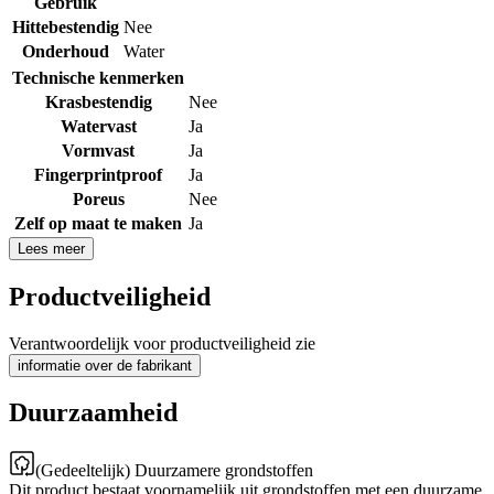
Gebruik
Hittebestendig
Nee
Onderhoud
Water
Technische kenmerken
Krasbestendig
Nee
Watervast
Ja
Vormvast
Ja
Fingerprintproof
Ja
Poreus
Nee
Zelf op maat te maken
Ja
Lees meer
Productveiligheid
Verantwoordelijk voor productveiligheid zie
informatie over de fabrikant
Duurzaamheid
(Gedeeltelijk) Duurzamere grondstoffen
Dit product bestaat voornamelijk uit grondstoffen met een duurzame