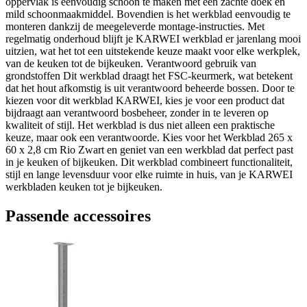
oppervlak is eenvoudig schoon te maken met een zachte doek en
mild schoonmaakmiddel. Bovendien is het werkblad eenvoudig te
monteren dankzij de meegeleverde montage-instructies. Met
regelmatig onderhoud blijft je KARWEI werkblad er jarenlang mooi
uitzien, wat het tot een uitstekende keuze maakt voor elke werkplek,
van de keuken tot de bijkeuken. Verantwoord gebruik van
grondstoffen Dit werkblad draagt het FSC-keurmerk, wat betekent
dat het hout afkomstig is uit verantwoord beheerde bossen. Door te
kiezen voor dit werkblad KARWEI, kies je voor een product dat
bijdraagt aan verantwoord bosbeheer, zonder in te leveren op
kwaliteit of stijl. Het werkblad is dus niet alleen een praktische
keuze, maar ook een verantwoorde. Kies voor het Werkblad 265 x
60 x 2,8 cm Rio Zwart en geniet van een werkblad dat perfect past
in je keuken of bijkeuken. Dit werkblad combineert functionaliteit,
stijl en lange levensduur voor elke ruimte in huis, van je KARWEI
werkbladen keuken tot je bijkeuken.
Passende accessoires