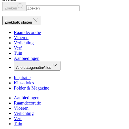
Zoeken
Zoekbalk sluiten
Raamdecoratie
Vloeren
Verlichting
Verf
Tuin
Aanbiedingen
Alle categorieën
Alles
Inspiratie
Klusadvies
Folder & Magazine
Aanbiedingen
Raamdecoratie
Vloeren
Verlichting
Verf
Tuin