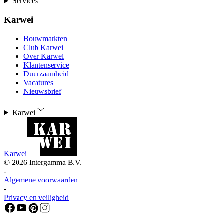
Services
Karwei
Bouwmarkten
Club Karwei
Over Karwei
Klantenservice
Duurzaamheid
Vacatures
Nieuwsbrief
Karwei
Karwei
©
2026
Intergamma B.V.
-
Algemene voorwaarden
-
Privacy en veiligheid