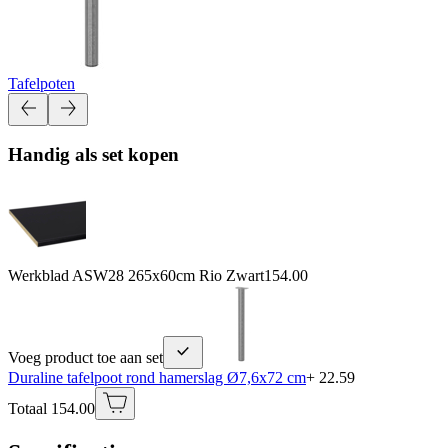
Tafelpoten
Handig als set kopen
Werkblad ASW28 265x60cm Rio Zwart
154.00
Voeg product toe aan set
Duraline tafelpoot rond hamerslag Ø7,6x72 cm
+ 22.59
Totaal 154.00