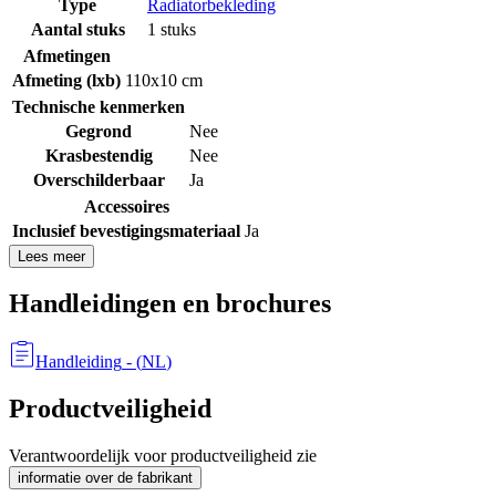
Type
Radiatorbekleding
Aantal stuks
1 stuks
Afmetingen
Afmeting (lxb)
110x10 cm
Technische kenmerken
Gegrond
Nee
Krasbestendig
Nee
Overschilderbaar
Ja
Accessoires
Inclusief bevestigingsmateriaal
Ja
Lees meer
Handleidingen en brochures
Handleiding
- (
NL
)
Productveiligheid
Verantwoordelijk voor productveiligheid zie
informatie over de fabrikant