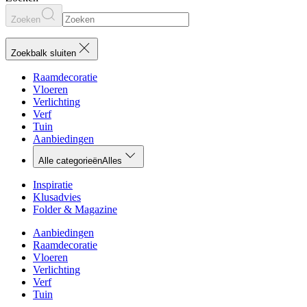
Zoeken
Zoekbalk sluiten
Raamdecoratie
Vloeren
Verlichting
Verf
Tuin
Aanbiedingen
Alle categorieën
Alles
Inspiratie
Klusadvies
Folder & Magazine
Aanbiedingen
Raamdecoratie
Vloeren
Verlichting
Verf
Tuin