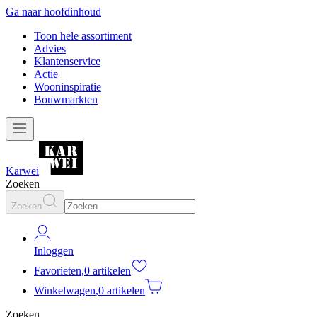
Ga naar hoofdinhoud
Toon hele assortiment
Advies
Klantenservice
Actie
Wooninspiratie
Bouwmarkten
Karwei
Zoeken
Zoeken
Inloggen
Favorieten
,
0 artikelen
Winkelwagen
,
0 artikelen
Zoeken