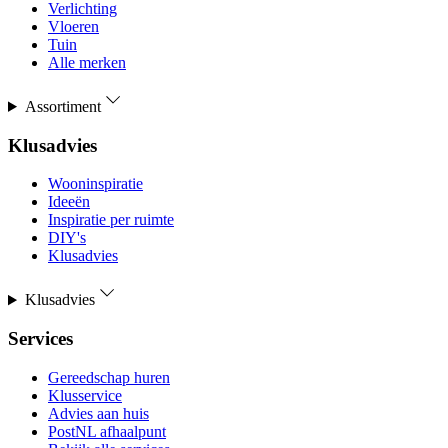
Verlichting
Vloeren
Tuin
Alle merken
Assortiment
Klusadvies
Wooninspiratie
Ideeën
Inspiratie per ruimte
DIY's
Klusadvies
Klusadvies
Services
Gereedschap huren
Klusservice
Advies aan huis
PostNL afhaalpunt