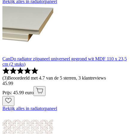
Bekijk alles in radiatorpaneel
CanDo radiator zijpaneel universeel gegrond wit MDF 110 x 23,5
cm (2 stuks)
(
3
)
Beoordeeld met 4.7 van de 5 sterren, 3 klantreviews
45
.
99
Prijs: 45.99 euro
Bekijk alles in radiatorpaneel