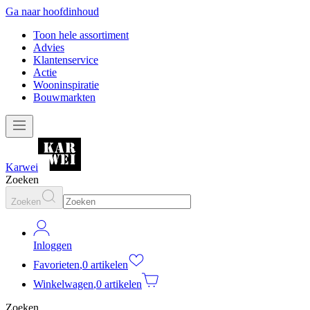
Ga naar hoofdinhoud
Toon hele assortiment
Advies
Klantenservice
Actie
Wooninspiratie
Bouwmarkten
Karwei
Zoeken
Zoeken
Inloggen
Favorieten
,
0 artikelen
Winkelwagen
,
0 artikelen
Zoeken