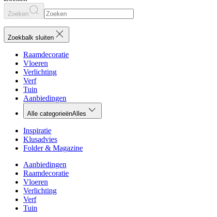
Zoeken
Zoekbalk sluiten
Raamdecoratie
Vloeren
Verlichting
Verf
Tuin
Aanbiedingen
Alle categorieën
Alles
Inspiratie
Klusadvies
Folder & Magazine
Aanbiedingen
Raamdecoratie
Vloeren
Verlichting
Verf
Tuin