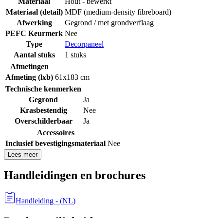
Materiaal
Hout - bewerkt
Materiaal (detail)
MDF (medium-density fibreboard)
Afwerking
Gegrond / met grondverflaag
PEFC Keurmerk
Nee
Type
Decorpaneel
Aantal stuks
1 stuks
Afmetingen
Afmeting (lxb)
61x183 cm
Technische kenmerken
Gegrond
Ja
Krasbestendig
Nee
Overschilderbaar
Ja
Accessoires
Inclusief bevestigingsmateriaal
Nee
Lees meer
Handleidingen en brochures
Handleiding
- (
NL
)