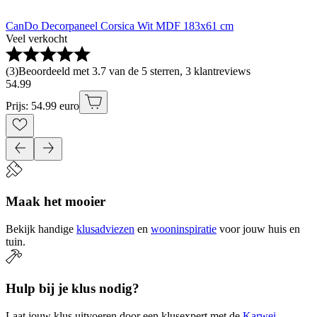
CanDo Decorpaneel Corsica Wit MDF 183x61 cm
Veel verkocht
(
3
)
Beoordeeld met 3.7 van de 5 sterren, 3 klantreviews
54
.
99
Prijs: 54.99 euro
Maak het mooier
Bekijk handige
klusadviezen
en
wooninspiratie
voor jouw huis en
tuin.
Hulp bij je klus nodig?
Laat jouw klus uitvoeren door een klusexpert met de
Karwei