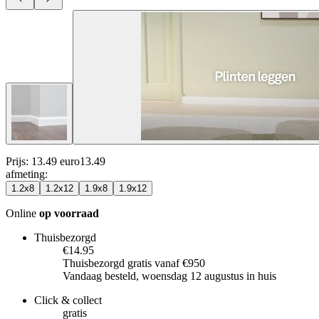
Prijs: 13.49 euro
13
.
49
afmeting
:
1.2x8
1.2x12
1.9x8
1.9x12
Online
op voorraad
Thuisbezorgd
€14.95
Thuisbezorgd gratis vanaf €950
Vandaag besteld, woensdag 12 augustus in huis
Click & collect
gratis