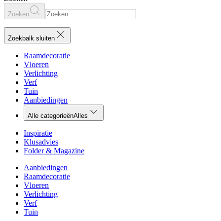
Zoeken
Zoekbalk sluiten
Raamdecoratie
Vloeren
Verlichting
Verf
Tuin
Aanbiedingen
Alle categorieën
Alles
Inspiratie
Klusadvies
Folder & Magazine
Aanbiedingen
Raamdecoratie
Vloeren
Verlichting
Verf
Tuin