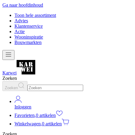
Ga naar hoofdinhoud
Toon hele assortiment
Advies
Klantenservice
Actie
Wooninspiratie
Bouwmarkten
Karwei
Zoeken
Zoeken
Inloggen
Favorieten
,
0 artikelen
Winkelwagen
,
0 artikelen
Zoeken