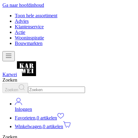
Ga naar hoofdinhoud
Toon hele assortiment
Advies
Klantenservice
Actie
Wooninspiratie
Bouwmarkten
Karwei
Zoeken
Zoeken
Inloggen
Favorieten
,
0 artikelen
Winkelwagen
,
0 artikelen
Zoeken