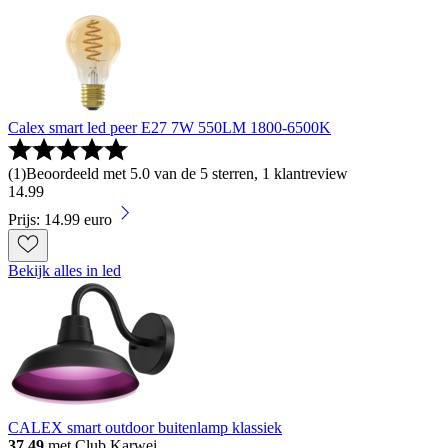
Calex smart led peer E27 7W 550LM 1800-6500K
(
1
)
Beoordeeld met 5.0 van de 5 sterren, 1 klantreview
14
.
99
Prijs: 14.99 euro
Bekijk alles in led
CALEX smart outdoor buitenlamp klassiek
37.49
met Club Karwei