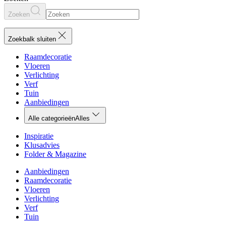
Zoeken
Zoekbalk sluiten
Raamdecoratie
Vloeren
Verlichting
Verf
Tuin
Aanbiedingen
Alle categorieën
Alles
Inspiratie
Klusadvies
Folder & Magazine
Aanbiedingen
Raamdecoratie
Vloeren
Verlichting
Verf
Tuin