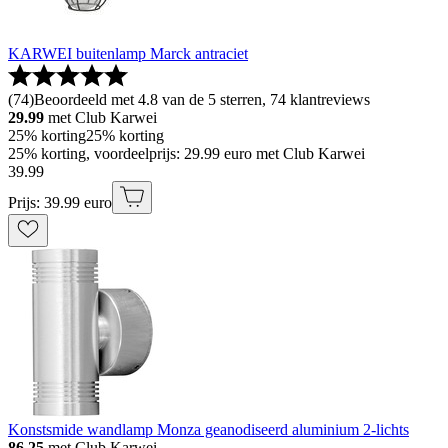
KARWEI buitenlamp Marck antraciet
(
74
)
Beoordeeld met 4.8 van de 5 sterren, 74 klantreviews
29.99
met Club Karwei
25% korting
25% korting
25% korting, voordeelprijs: 29.99 euro met Club Karwei
39
.
99
Prijs: 39.99 euro
Konstsmide wandlamp Monza geanodiseerd aluminium 2-lichts
86.25
met Club Karwei