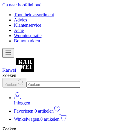
Ga naar hoofdinhoud
Toon hele assortiment
Advies
Klantenservice
Actie
Wooninspiratie
Bouwmarkten
Karwei
Zoeken
Zoeken
Inloggen
Favorieten
,
0 artikelen
Winkelwagen
,
0 artikelen
Zoeken