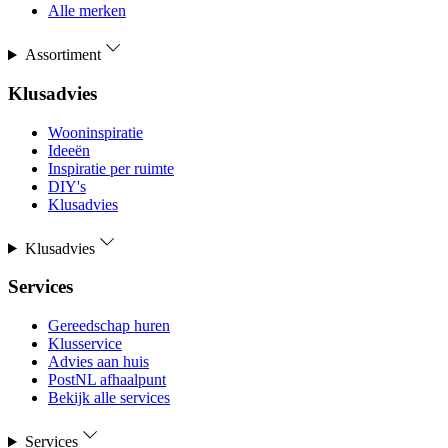
Alle merken
Assortiment
Klusadvies
Wooninspiratie
Ideeën
Inspiratie per ruimte
DIY's
Klusadvies
Klusadvies
Services
Gereedschap huren
Klusservice
Advies aan huis
PostNL afhaalpunt
Bekijk alle services
Services