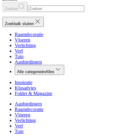
Zoeken
Zoekbalk sluiten
Raamdecoratie
Vloeren
Verlichting
Verf
Tuin
Aanbiedingen
Alle categorieën
Alles
Inspiratie
Klusadvies
Folder & Magazine
Aanbiedingen
Raamdecoratie
Vloeren
Verlichting
Verf
Tuin