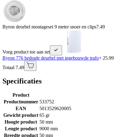
Byron deurbel montageset 9 meter snoer en clips
7.49
Voeg product toe aan set
Byron 776 bedrade deurbel met ingebouwde trafo
+ 25.99
Totaal 7.49
Specificaties
Product
Productnummer
533752
EAN
5013529620005
Gewicht product
65 gr
Hoogte product
50 mm
Lengte product
9000 mm
Breedte product
50 mm