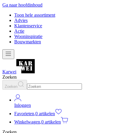
Ga naar hoofdinhoud
Toon hele assortiment
Advies
Klantenservice
Actie
Wooninspiratie
Bouwmarkten
Karwei
Zoeken
Zoeken
Inloggen
Favorieten
,
0 artikelen
Winkelwagen
,
0 artikelen
Zoeken