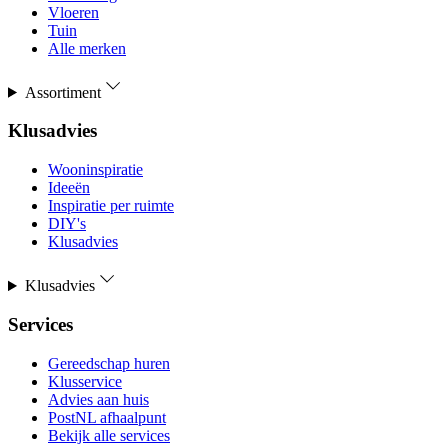
Vloeren
Tuin
Alle merken
Assortiment
Klusadvies
Wooninspiratie
Ideeën
Inspiratie per ruimte
DIY's
Klusadvies
Klusadvies
Services
Gereedschap huren
Klusservice
Advies aan huis
PostNL afhaalpunt
Bekijk alle services