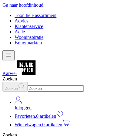
Ga naar hoofdinhoud
Toon hele assortiment
Advies
Klantenservice
Actie
Wooninspiratie
Bouwmarkten
Karwei
Zoeken
Zoeken
Inloggen
Favorieten
,
0 artikelen
Winkelwagen
,
0 artikelen
Zoeken