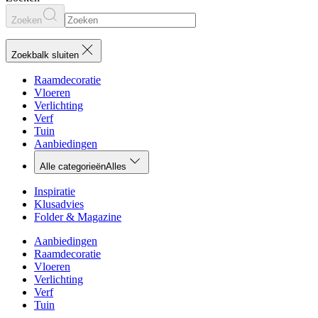
Zoeken
Zoekbalk sluiten
Raamdecoratie
Vloeren
Verlichting
Verf
Tuin
Aanbiedingen
Alle categorieën
Alles
Inspiratie
Klusadvies
Folder & Magazine
Aanbiedingen
Raamdecoratie
Vloeren
Verlichting
Verf
Tuin