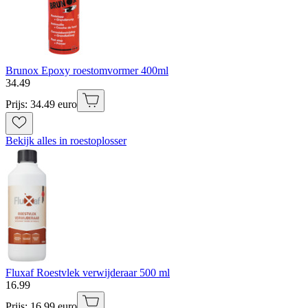
Brunox Epoxy roestomvormer 400ml
34
.
49
Prijs: 34.49 euro
Bekijk alles in roestoplosser
Fluxaf Roestvlek verwijderaar 500 ml
16
.
99
Prijs: 16.99 euro