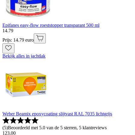
Epifanes easy-flow roeststopper transparant 500 ml
14
.
79
Prijs: 14.79 euro
Bekijk alles in jachtlak
Weber Beamix epoxycoating slijtvast RAL 7035 lichtgrijs
(
5
)
Beoordeeld met 5.0 van de 5 sterren, 5 klantreviews
123
.
00