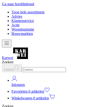
Ga naar hoofdinhoud
Toon hele assortiment
Advies
Klantenservice
Actie
Wooninspiratie
Bouwmarkten
Karwei
Zoeken
Zoeken
Inloggen
Favorieten
,
0 artikelen
Winkelwagen
,
0 artikelen
Zoeken