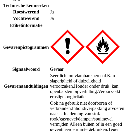
Technische kenmerken
Roestwerend
Ja
Vochtwerend
Ja
Etiketinformatie
Gevarenpictogrammen
Signaalwoord
Gevaar
Zeer licht ontvlambare aerosol.
Kan
slaperigheid of duizeligheid
Gevarenaanduidingen
veroorzaken.
Houder onder druk: kan
openbarsten bij verhitting.
Veroorzaakt
ernstige oogirritatie.
Ook na gebruik niet doorboren of
verbranden.
Inhoud/verpakking afvoeren
naar …
Inademing van stof/
rook/gas/nevel/dampen/spuitnevel
vermijden.
Alleen buiten of in een goed
geventileerde ruimte gebruiken.
Tegen