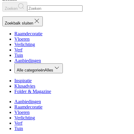
Zoeken
Zoekbalk sluiten
Raamdecoratie
Vloeren
Verlichting
Verf
Tuin
Aanbiedingen
Alle categorieën
Alles
Inspiratie
Klusadvies
Folder & Magazine
Aanbiedingen
Raamdecoratie
Vloeren
Verlichting
Verf
Tuin