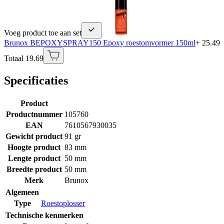
Voeg product toe aan set
Brunox BEPOXYSPRAY150 Epoxy roestomvormer 150ml
+ 25.49
Totaal 19.69
Specificaties
Product
Productnummer
105760
EAN
7610567930035
Gewicht product
91 gr
Hoogte product
83 mm
Lengte product
50 mm
Breedte product
50 mm
Merk
Brunox
Algemeen
Type
Roestoplosser
Technische kenmerken