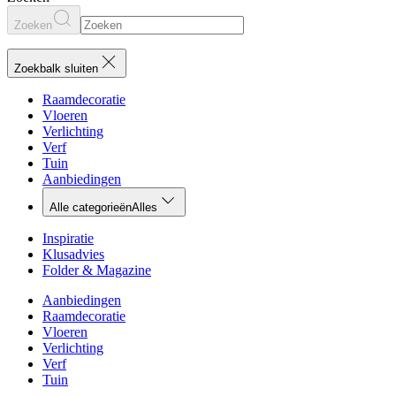
Zoeken
Zoekbalk sluiten
Raamdecoratie
Vloeren
Verlichting
Verf
Tuin
Aanbiedingen
Alle categorieën
Alles
Inspiratie
Klusadvies
Folder & Magazine
Aanbiedingen
Raamdecoratie
Vloeren
Verlichting
Verf
Tuin