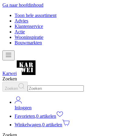
Ga naar hoofdinhoud
Toon hele assortiment
Advies
Klantenservice
Actie
Wooninspiratie
Bouwmarkten
Karwei
Zoeken
Zoeken
Inloggen
Favorieten
,
0 artikelen
Winkelwagen
,
0 artikelen
Zoeken