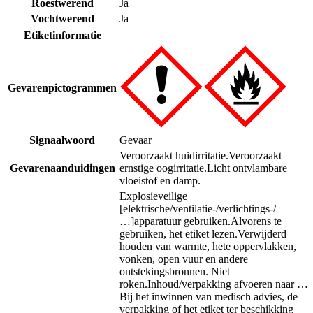
Roestwerend
Ja
Vochtwerend
Ja
Etiketinformatie
Gevarenpictogrammen
Signaalwoord
Gevaar
Veroorzaakt huidirritatie.
Veroorzaakt
Gevarenaanduidingen
ernstige oogirritatie.
Licht ontvlambare
vloeistof en damp.
Explosieveilige
[elektrische/ventilatie-/verlichtings-/
…]apparatuur gebruiken.
Alvorens te
gebruiken, het etiket lezen.
Verwijderd
houden van warmte, hete oppervlakken,
vonken, open vuur en andere
ontstekingsbronnen. Niet
roken.
Inhoud/verpakking afvoeren naar …
Bij het inwinnen van medisch advies, de
verpakking of het etiket ter beschikking