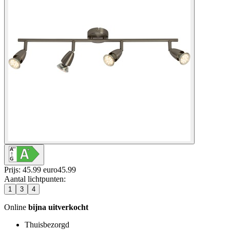
Prijs: 45.99 euro
45
.
99
Aantal lichtpunten
:
1
3
4
Online
bijna uitverkocht
Thuisbezorgd