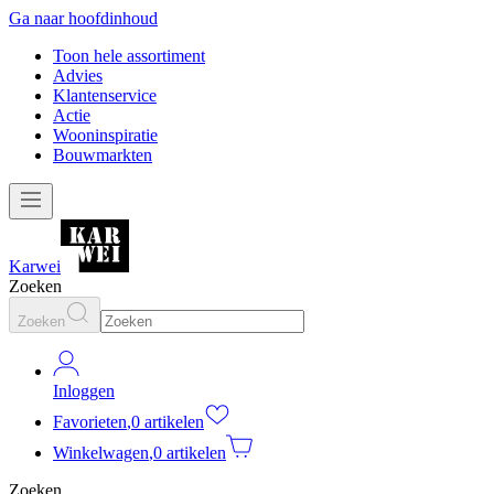
Ga naar hoofdinhoud
Toon hele assortiment
Advies
Klantenservice
Actie
Wooninspiratie
Bouwmarkten
Karwei
Zoeken
Zoeken
Inloggen
Favorieten
,
0 artikelen
Winkelwagen
,
0 artikelen
Zoeken