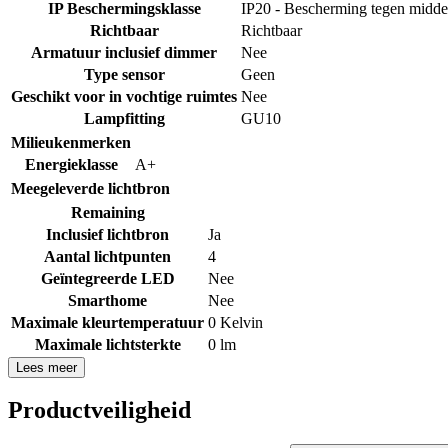
IP Beschermingsklasse
IP20 - Bescherming tegen midde
Richtbaar
Richtbaar
Armatuur inclusief dimmer
Nee
Type sensor
Geen
Geschikt voor in vochtige ruimtes
Nee
Lampfitting
GU10
Milieukenmerken
Energieklasse
A+
Meegeleverde lichtbron
Remaining
Inclusief lichtbron
Ja
Aantal lichtpunten
4
Geïntegreerde LED
Nee
Smarthome
Nee
Maximale kleurtemperatuur
0 Kelvin
Maximale lichtsterkte
0 lm
Lees meer
Productveiligheid