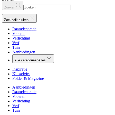
Zoeken
Zoekbalk sluiten
Raamdecoratie
Vloeren
Verlichting
Verf
Tuin
Aanbiedingen
Alle categorieën
Alles
Inspiratie
Klusadvies
Folder & Magazine
Aanbiedingen
Raamdecoratie
Vloeren
Verlichting
Verf
Tuin