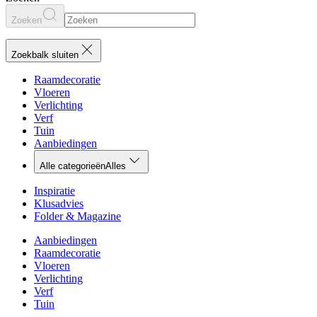
Zoeken
Zoekbalk sluiten
Raamdecoratie
Vloeren
Verlichting
Verf
Tuin
Aanbiedingen
Alle categorieën
Alles
Inspiratie
Klusadvies
Folder & Magazine
Aanbiedingen
Raamdecoratie
Vloeren
Verlichting
Verf
Tuin