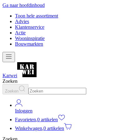
Ga naar hoofdinhoud
Toon hele assortiment
Advies
Klantenservice
Actie
Wooninspiratie
Bouwmarkten
Karwei
Zoeken
Zoeken
Inloggen
Favorieten
,
0 artikelen
Winkelwagen
,
0 artikelen
Zoeken