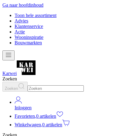
Ga naar hoofdinhoud
Toon hele assortiment
Advies
Klantenservice
Actie
Wooninspiratie
Bouwmarkten
Karwei
Zoeken
Zoeken
Inloggen
Favorieten
,
0 artikelen
Winkelwagen
,
0 artikelen
Zoeken