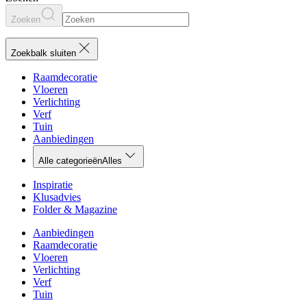
Zoeken
Zoekbalk sluiten
Raamdecoratie
Vloeren
Verlichting
Verf
Tuin
Aanbiedingen
Alle categorieën
Alles
Inspiratie
Klusadvies
Folder & Magazine
Aanbiedingen
Raamdecoratie
Vloeren
Verlichting
Verf
Tuin