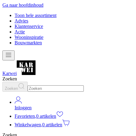
Ga naar hoofdinhoud
Toon hele assortiment
Advies
Klantenservice
Actie
Wooninspiratie
Bouwmarkten
Karwei
Zoeken
Zoeken
Inloggen
Favorieten
,
0 artikelen
Winkelwagen
,
0 artikelen
Zoeken