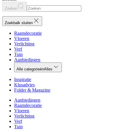
Zoeken
Zoekbalk sluiten
Raamdecoratie
Vloeren
Verlichting
Verf
Tuin
Aanbiedingen
Alle categorieën
Alles
Inspiratie
Klusadvies
Folder & Magazine
Aanbiedingen
Raamdecoratie
Vloeren
Verlichting
Verf
Tuin