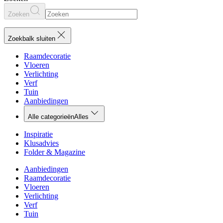
Zoeken
Zoekbalk sluiten
Raamdecoratie
Vloeren
Verlichting
Verf
Tuin
Aanbiedingen
Alle categorieën
Alles
Inspiratie
Klusadvies
Folder & Magazine
Aanbiedingen
Raamdecoratie
Vloeren
Verlichting
Verf
Tuin