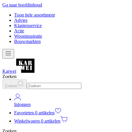
Ga naar hoofdinhoud
Toon hele assortiment
Advies
Klantenservice
Actie
Wooninspiratie
Bouwmarkten
Karwei
Zoeken
Zoeken
Inloggen
Favorieten
,
0 artikelen
Winkelwagen
,
0 artikelen
Zoeken