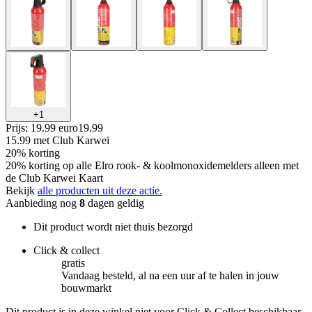
+
1
Prijs: 19.99 euro
19
.
99
15.99
met Club Karwei
20% korting
20% korting op alle Elro rook- & koolmonoxidemelders alleen met
de Club Karwei Kaart
Bekijk
alle producten uit deze actie.
Aanbieding nog
8
dagen geldig
Dit product wordt niet thuis bezorgd
Click & collect
gratis
Vandaag besteld, al na een uur af te halen in jouw
bouwmarkt
Dit product is in deze winkel niet voor Click & Collect beschikbaar.