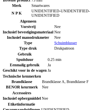
Breedte product
73 mm
Merk
Smartwares
UNIDENTIFIED-UNIDENTIFIED-
N P K
UNIDENTIFIED
Algemeen
Vorstvrij
Nee
Inclusief bevestigingsmateriaal
Nee
Inclusief manodrukmeter
Nee
Type
Schuimblusser
Type druk
Drukpatroon
Gebruik
Spuitduur
0.25 min
Eenmalig gebruik
Ja
Geschikt voor in de wagen
Ja
Technische kenmerken
Brandklasse
Brandklasse A
,
Brandklasse F
BENOR keurmerk
Nee
Accessoires
Inclusief opbergmiddel
Nee
Etiketinformatie
Gevarenaanduidingen
UNIDENTIFIED