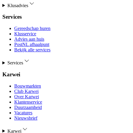
Klusadvies
Services
Gereedschap huren
Klusservice
Advies aan huis
PostNL afhaalpunt
Bekijk alle services
Services
Karwei
Bouwmarkten
Club Karwei
Over Karwei
Klantenservice
Duurzaamheid
Vacatures
Nieuwsbrief
Karwei