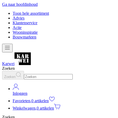
Ga naar hoofdinhoud
Toon hele assortiment
Advies
Klantenservice
Actie
Wooninspiratie
Bouwmarkten
Karwei
Zoeken
Zoeken
Inloggen
Favorieten
,
0 artikelen
Winkelwagen
,
0 artikelen
Zoeken