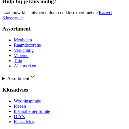
Hulp bij je klus nodig?
Laat jouw klus uitvoeren door een klusexpert met de
Karwei
Klusservice
Assortiment
Meubelen
Raamdecoratie
Verlichting
Vloeren
Tuin
Alle merken
Assortiment
Klusadvies
Wooninspiratie
Ideeën
Inspiratie per ruimte
DIY's
Klusadvies