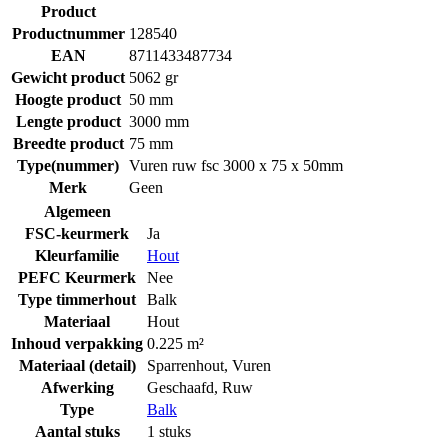
Product
Productnummer
128540
EAN
8711433487734
Gewicht product
5062 gr
Hoogte product
50 mm
Lengte product
3000 mm
Breedte product
75 mm
Type(nummer)
Vuren ruw fsc 3000 x 75 x 50mm
Merk
Geen
Algemeen
FSC-keurmerk
Ja
Kleurfamilie
Hout
PEFC Keurmerk
Nee
Type timmerhout
Balk
Materiaal
Hout
Inhoud verpakking
0.225 m²
Materiaal (detail)
Sparrenhout
,
Vuren
Afwerking
Geschaafd
,
Ruw
Type
Balk
Aantal stuks
1 stuks