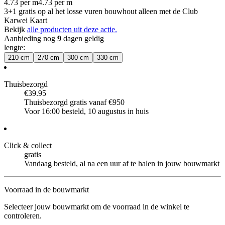
4.73
per
m
4.73
per
m
3+1 gratis op al het losse vuren bouwhout alleen met de Club
Karwei Kaart
Bekijk
alle producten uit deze actie.
Aanbieding nog
9
dagen geldig
lengte
:
210 cm
270 cm
300 cm
330 cm
Thuisbezorgd
€39.95
Thuisbezorgd gratis vanaf €950
Voor 16:00 besteld, 10 augustus in huis
Click & collect
gratis
Vandaag besteld, al na een uur af te halen in jouw bouwmarkt
Voorraad in de bouwmarkt
Selecteer jouw bouwmarkt om de voorraad in de winkel te
controleren.