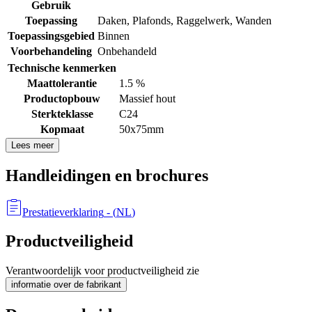
Gebruik
Toepassing
Daken
,
Plafonds
,
Raggelwerk
,
Wanden
Toepassingsgebied
Binnen
Voorbehandeling
Onbehandeld
Technische kenmerken
Maattolerantie
1.5 %
Productopbouw
Massief hout
Sterkteklasse
C24
Kopmaat
50x75mm
Lees meer
Handleidingen en brochures
Prestatieverklaring
- (
NL
)
Productveiligheid
Verantwoordelijk voor productveiligheid zie
informatie over de fabrikant