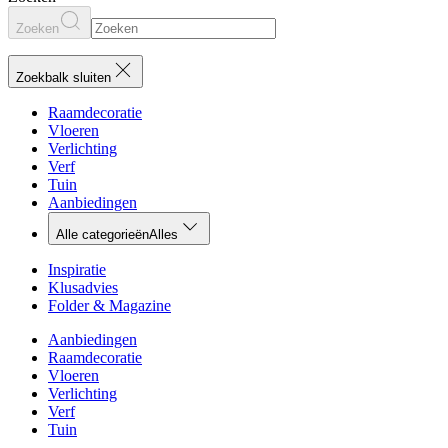
Zoeken
Zoekbalk sluiten
Raamdecoratie
Vloeren
Verlichting
Verf
Tuin
Aanbiedingen
Alle categorieën
Alles
Inspiratie
Klusadvies
Folder & Magazine
Aanbiedingen
Raamdecoratie
Vloeren
Verlichting
Verf
Tuin