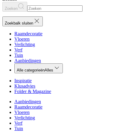
Zoeken
Zoekbalk sluiten
Raamdecoratie
Vloeren
Verlichting
Verf
Tuin
Aanbiedingen
Alle categorieën
Alles
Inspiratie
Klusadvies
Folder & Magazine
Aanbiedingen
Raamdecoratie
Vloeren
Verlichting
Verf
Tuin