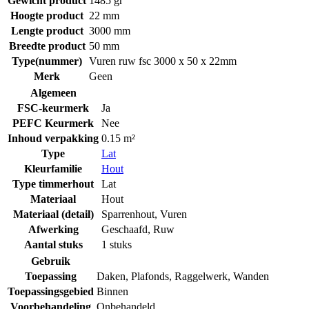
Gewicht product
1485 gr
Hoogte product
22 mm
Lengte product
3000 mm
Breedte product
50 mm
Type(nummer)
Vuren ruw fsc 3000 x 50 x 22mm
Merk
Geen
Algemeen
FSC-keurmerk
Ja
PEFC Keurmerk
Nee
Inhoud verpakking
0.15 m²
Type
Lat
Kleurfamilie
Hout
Type timmerhout
Lat
Materiaal
Hout
Materiaal (detail)
Sparrenhout
,
Vuren
Afwerking
Geschaafd
,
Ruw
Aantal stuks
1 stuks
Gebruik
Toepassing
Daken
,
Plafonds
,
Raggelwerk
,
Wanden
Toepassingsgebied
Binnen
Voorbehandeling
Onbehandeld