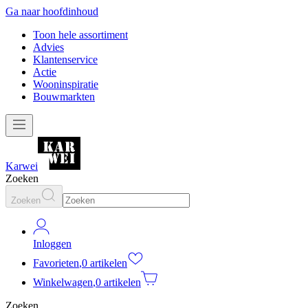
Ga naar hoofdinhoud
Toon hele assortiment
Advies
Klantenservice
Actie
Wooninspiratie
Bouwmarkten
Karwei
Zoeken
Zoeken
Inloggen
Favorieten
,
0 artikelen
Winkelwagen
,
0 artikelen
Zoeken