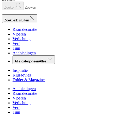
Zoeken
Zoekbalk sluiten
Raamdecoratie
Vloeren
Verlichting
Verf
Tuin
Aanbiedingen
Alle categorieën
Alles
Inspiratie
Klusadvies
Folder & Magazine
Aanbiedingen
Raamdecoratie
Vloeren
Verlichting
Verf
Tuin