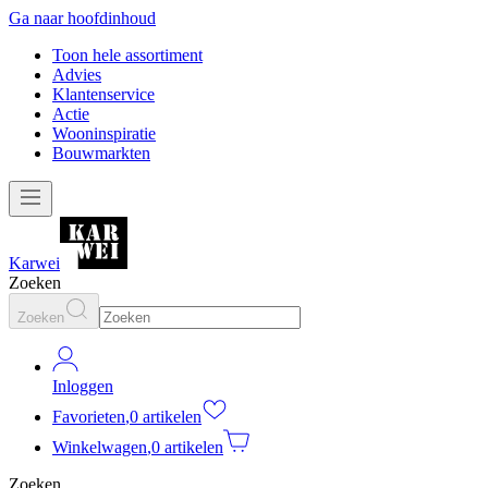
Ga naar hoofdinhoud
Toon hele assortiment
Advies
Klantenservice
Actie
Wooninspiratie
Bouwmarkten
Karwei
Zoeken
Zoeken
Inloggen
Favorieten
,
0 artikelen
Winkelwagen
,
0 artikelen
Zoeken