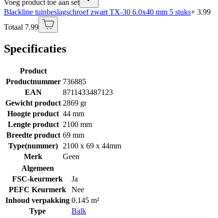
Voeg product toe aan set
Blackline tuinbeslagschroef zwart TX-30 6.0x40 mm 5 stuks
+ 3.99
Totaal 7.99
Specificaties
Product
Productnummer
736885
EAN
8711433487123
Gewicht product
2869 gr
Hoogte product
44 mm
Lengte product
2100 mm
Breedte product
69 mm
Type(nummer)
2100 x 69 x 44mm
Merk
Geen
Algemeen
FSC-keurmerk
Ja
PEFC Keurmerk
Nee
Inhoud verpakking
0.145 m²
Type
Balk