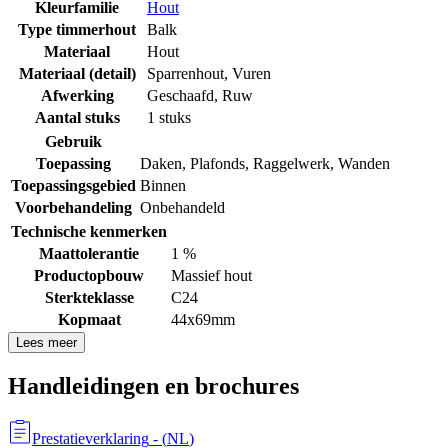
Kleurfamilie
Hout
Type timmerhout
Balk
Materiaal
Hout
Materiaal (detail)
Sparrenhout
,
Vuren
Afwerking
Geschaafd
,
Ruw
Aantal stuks
1 stuks
Gebruik
Toepassing
Daken
,
Plafonds
,
Raggelwerk
,
Wanden
Toepassingsgebied
Binnen
Voorbehandeling
Onbehandeld
Technische kenmerken
Maattolerantie
1 %
Productopbouw
Massief hout
Sterkteklasse
C24
Kopmaat
44x69mm
Lees meer
Handleidingen en brochures
Prestatieverklaring
- (
NL
)