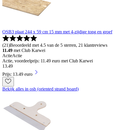
OSB3 plaat 244 x 59 cm 15 mm met 4-zijdige tong en groef
(
21
)
Beoordeeld met 4.5 van de 5 sterren, 21 klantreviews
11.49
met Club Karwei
Actie
Actie
Actie, voordeelprijs: 11.49 euro met Club Karwei
13
.
49
Prijs: 13.49 euro
Bekijk alles in osb (oriented strand board)