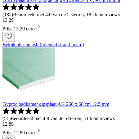
OSB3 plaat met 4-zijdige tong en groef 244 x 59 cm 18 mm
(
185
)
Beoordeeld met 4.6 van de 5 sterren, 185 klantreviews
13
.
29
Prijs: 13.29 euro
Bekijk alles in osb (oriented strand board)
Gyproc badkamer gipsplaat AK 260 x 60 cm 12,5 mm
(
51
)
Beoordeeld met 4.8 van de 5 sterren, 51 klantreviews
12
.
89
Prijs: 12.89 euro