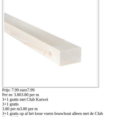
Prijs: 7.99 euro
7
.
99
Per
m
:
3.80
3.80
per
m
3+1 gratis
met Club Karwei
3+1 gratis
3.80
per
m
3.80
per
m
3+1 gratis op al het losse vuren bouwhout alleen met de Club