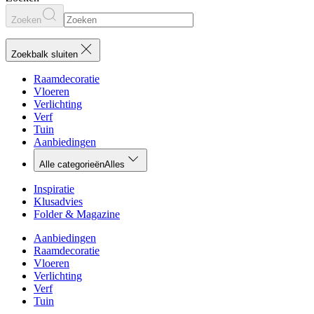
Zoeken
Zoekbalk sluiten
Raamdecoratie
Vloeren
Verlichting
Verf
Tuin
Aanbiedingen
Alle categorieën
Alles
Inspiratie
Klusadvies
Folder & Magazine
Aanbiedingen
Raamdecoratie
Vloeren
Verlichting
Verf
Tuin