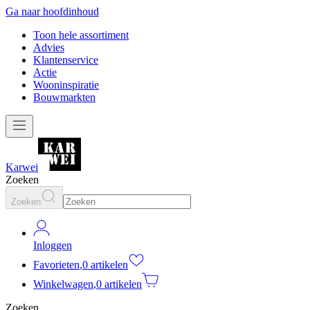
Ga naar hoofdinhoud
Toon hele assortiment
Advies
Klantenservice
Actie
Wooninspiratie
Bouwmarkten
Karwei
Zoeken
Zoeken
Inloggen
Favorieten
,
0 artikelen
Winkelwagen
,
0 artikelen
Zoeken