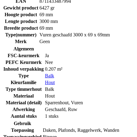
EAN
8711433487994
Gewicht product
6427 gr
Hoogte product
69 mm
Lengte product
3000 mm
Breedte product
69 mm
Type(nummer)
Vuren geschaafd 3000 x 69 x 69mm
Merk
Geen
Algemeen
FSC-keurmerk
Ja
PEFC Keurmerk
Nee
Inhoud verpakking
0.207 m²
Type
Balk
Kleurfamilie
Hout
Type timmerhout
Balk
Materiaal
Hout
Materiaal (detail)
Sparrenhout
,
Vuren
Afwerking
Geschaafd
,
Ruw
Aantal stuks
1 stuks
Gebruik
Toepassing
Daken
,
Plafonds
,
Raggelwerk
,
Wanden
Toepassingsgebied
Binnen