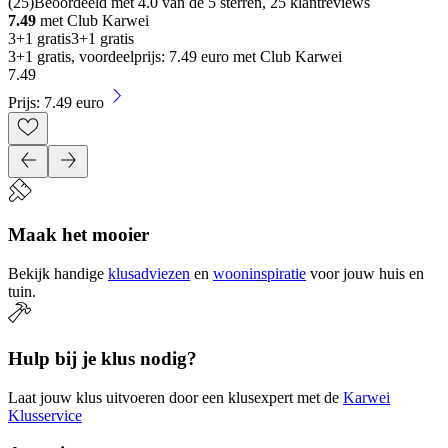
(
25
)
Beoordeeld met 4.0 van de 5 sterren, 25 klantreviews
7.49
met Club Karwei
3+1 gratis
3+1 gratis
3+1 gratis, voordeelprijs: 7.49 euro met Club Karwei
7
.
49
Prijs: 7.49 euro
Maak het mooier
Bekijk handige
klusadviezen
en
wooninspiratie
voor jouw huis en
tuin.
Hulp bij je klus nodig?
Laat jouw klus uitvoeren door een klusexpert met de
Karwei
Klusservice