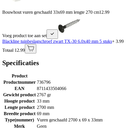
Bouwhout vuren geschaafd 33x69 mm lengte 270 cm
12.99
Voeg product toe aan set
Blackline tuinbeslagschroef zwart TX-30 6.0x40 mm 5 stuks
+ 3.99
Totaal 12.99
Specificaties
Product
Productnummer
736796
EAN
8711433504066
Gewicht product
2767 gr
Hoogte product
33 mm
Lengte product
2700 mm
Breedte product
69 mm
Type(nummer)
Vuren geschaafd 2700 x 69 x 33mm
Merk
Geen