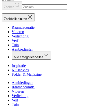
Zoeken
Zoekbalk sluiten
Raamdecoratie
Vloeren
Verlichting
Verf
Tuin
Aanbiedingen
Alle categorieën
Alles
Inspiratie
Klusadvies
Folder & Magazine
Aanbiedingen
Raamdecoratie
Vloeren
Verlichting
Verf
Tuin