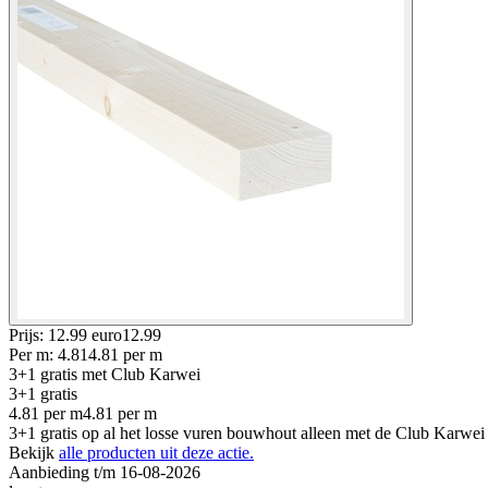
Prijs: 12.99 euro
12
.
99
Per
m
:
4.81
4.81
per
m
3+1 gratis
met Club Karwei
3+1 gratis
4.81
per
m
4.81
per
m
3+1 gratis op al het losse vuren bouwhout alleen met de Club Karwei
Bekijk
alle producten uit deze actie.
Aanbieding t/m 16-08-2026