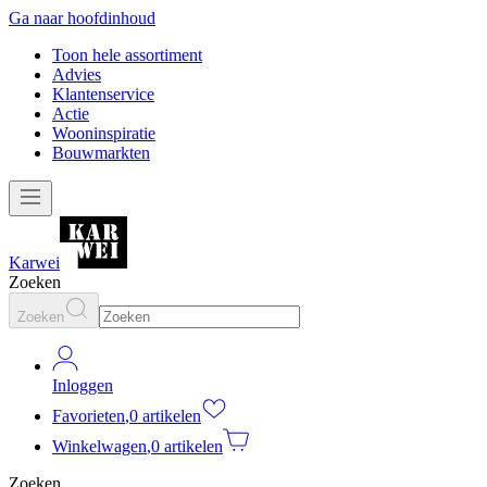
Ga naar hoofdinhoud
Toon hele assortiment
Advies
Klantenservice
Actie
Wooninspiratie
Bouwmarkten
Karwei
Zoeken
Zoeken
Inloggen
Favorieten
,
0 artikelen
Winkelwagen
,
0 artikelen
Zoeken