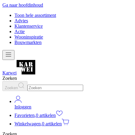
Ga naar hoofdinhoud
Toon hele assortiment
Advies
Klantenservice
Actie
Wooninspiratie
Bouwmarkten
Karwei
Zoeken
Zoeken
Inloggen
Favorieten
,
0 artikelen
Winkelwagen
,
0 artikelen
Zoeken