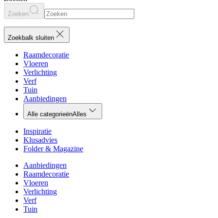
Zoeken
Zoekbalk sluiten
Raamdecoratie
Vloeren
Verlichting
Verf
Tuin
Aanbiedingen
Alle categorieën
Alles
Inspiratie
Klusadvies
Folder & Magazine
Aanbiedingen
Raamdecoratie
Vloeren
Verlichting
Verf
Tuin