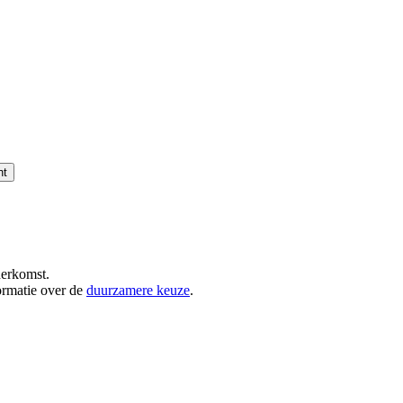
nt
herkomst.
ormatie over de
duurzamere keuze
.