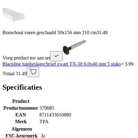
Bouwhout vuren geschaafd 59x156 mm 210 cm
31.49
Voeg product toe aan set
Blackline tuinbeslagschroef zwart TX-30 6.0x40 mm 5 stuks
+ 3.99
Totaal 31.49
Specificaties
Product
Productnummer
379685
EAN
8711433610880
Merk
TPA
Algemeen
FSC-keurmerk
Ja