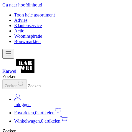
Ga naar hoofdinhoud
Toon hele assortiment
Advies
Klantenservice
Actie
Wooninspiratie
Bouwmarkten
Karwei
Zoeken
Zoeken
Inloggen
Favorieten
,
0 artikelen
Winkelwagen
,
0 artikelen
Zoeken