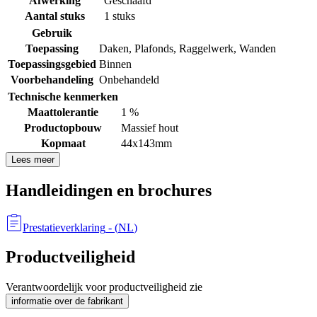
Afwerking
Geschaafd
Aantal stuks
1 stuks
Gebruik
Toepassing
Daken
,
Plafonds
,
Raggelwerk
,
Wanden
Toepassingsgebied
Binnen
Voorbehandeling
Onbehandeld
Technische kenmerken
Maattolerantie
1 %
Productopbouw
Massief hout
Kopmaat
44x143mm
Lees meer
Handleidingen en brochures
Prestatieverklaring
- (
NL
)
Productveiligheid
Verantwoordelijk voor productveiligheid zie
informatie over de fabrikant