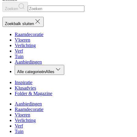
Zoeken
Zoekbalk sluiten
Raamdecoratie
Vloeren
Verlichting
Verf
Tuin
Aanbiedingen
Alle categorieën
Alles
Inspiratie
Klusadvies
Folder & Magazine
Aanbiedingen
Raamdecoratie
Vloeren
Verlichting
Verf
Tuin