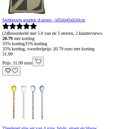
Sierkussen graphic d.groen - l45xb45xh10cm
(
2
)
Beoordeeld met 5.0 van de 5 sterren, 2 klantreviews
20.79
met korting
35% korting
35% korting
35% korting, voordeelprijs: 20.79 euro met korting
31
.
99
Prijs: 31.99 euro
Theelepel glas set van 4 roze, bruin, groen en blauw