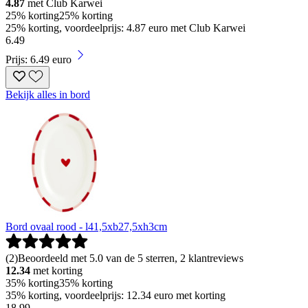
4.87
met Club Karwei
25% korting
25% korting
25% korting, voordeelprijs: 4.87 euro met Club Karwei
6
.
49
Prijs: 6.49 euro
Bekijk alles in bord
Bord ovaal rood - l41,5xb27,5xh3cm
(
2
)
Beoordeeld met 5.0 van de 5 sterren, 2 klantreviews
12.34
met korting
35% korting
35% korting
35% korting, voordeelprijs: 12.34 euro met korting
18
.
99