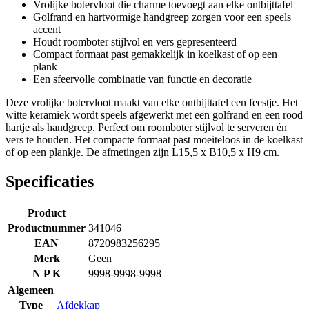
Vrolijke botervloot die charme toevoegt aan elke ontbijttafel
Golfrand en hartvormige handgreep zorgen voor een speels
accent
Houdt roomboter stijlvol en vers gepresenteerd
Compact formaat past gemakkelijk in koelkast of op een
plank
Een sfeervolle combinatie van functie en decoratie
Deze vrolijke botervloot maakt van elke ontbijttafel een feestje. Het
witte keramiek wordt speels afgewerkt met een golfrand en een rood
hartje als handgreep. Perfect om roomboter stijlvol te serveren én
vers te houden. Het compacte formaat past moeiteloos in de koelkast
of op een plankje. De afmetingen zijn L15,5 x B10,5 x H9 cm.
Specificaties
Product
Productnummer
341046
EAN
8720983256295
Merk
Geen
N P K
9998-9998-9998
Algemeen
Type
Afdekkap