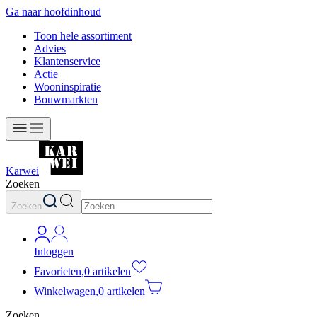
Ga naar hoofdinhoud
Toon hele assortiment
Advies
Klantenservice
Actie
Wooninspiratie
Bouwmarkten
Karwei
Zoeken
Zoeken
Inloggen
Favorieten
,
0 artikelen
Winkelwagen
,
0 artikelen
Zoeken