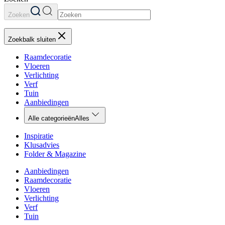
Zoeken
Zoekbalk sluiten
Raamdecoratie
Vloeren
Verlichting
Verf
Tuin
Aanbiedingen
Alle categorieën
Alles
Inspiratie
Klusadvies
Folder & Magazine
Aanbiedingen
Raamdecoratie
Vloeren
Verlichting
Verf
Tuin