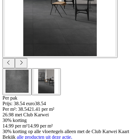
Per
pak
Prijs: 38.54 euro
38
.
54
Per
m²
:
38.54
21.41
per
m²
26.98
met Club Karwei
30% korting
14.99
per
m²
14.99
per
m²
30% korting op alle vloertegels alleen met de Club Karwei Kaart
Bekijk
alle producten uit deze actie.