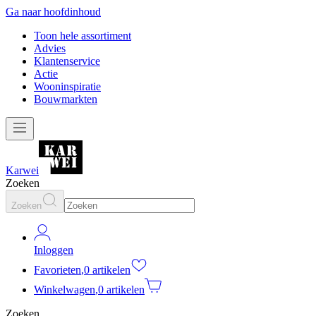
Ga naar hoofdinhoud
Toon hele assortiment
Advies
Klantenservice
Actie
Wooninspiratie
Bouwmarkten
Karwei
Zoeken
Zoeken
Inloggen
Favorieten
,
0 artikelen
Winkelwagen
,
0 artikelen
Zoeken