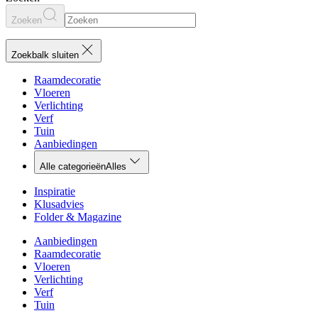
Zoeken
Zoekbalk sluiten
Raamdecoratie
Vloeren
Verlichting
Verf
Tuin
Aanbiedingen
Alle categorieën
Alles
Inspiratie
Klusadvies
Folder & Magazine
Aanbiedingen
Raamdecoratie
Vloeren
Verlichting
Verf
Tuin