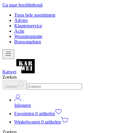
Ga naar hoofdinhoud
Toon hele assortiment
Advies
Klantenservice
Actie
Wooninspiratie
Bouwmarkten
Karwei
Zoeken
Zoeken
Inloggen
Favorieten
,
0 artikelen
Winkelwagen
,
0 artikelen
Zoeken