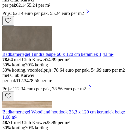
per pak
62
.
14
55.24 per m²
Prijs: 62.14 euro per pak, 55.24 euro per m2
Badkamertegel Tundra taupe 60 x 120 cm keramiek 1,43 m²
78.64
met Club Karwei
54.99
per m²
30% korting
30% korting
30% korting, voordeelprijs: 78.64 euro per pak, 54.99 euro per m2
met Club Karwei
per pak
112
.
34
78.56 per m²
Prijs: 112.34 euro per pak, 78.56 euro per m2
Badkamertegel Woodland houtlook 23,3 x 120 cm keramiek beige
1,68 m²
48.71
met Club Karwei
28.99
per m²
30% korting
30% korting