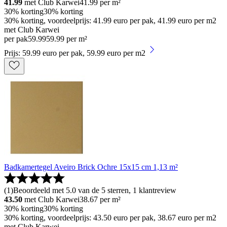
41.99
met Club Karwei
41.99
per m²
30% korting
30% korting
30% korting, voordeelprijs: 41.99 euro per pak, 41.99 euro per m2
met Club Karwei
per pak
59
.
99
59.99 per m²
Prijs: 59.99 euro per pak, 59.99 euro per m2
Badkamertegel Aveiro Brick Ochre 15x15 cm 1,13 m²
(
1
)
Beoordeeld met 5.0 van de 5 sterren, 1 klantreview
43.50
met Club Karwei
38.67
per m²
30% korting
30% korting
30% korting, voordeelprijs: 43.50 euro per pak, 38.67 euro per m2
met Club Karwei