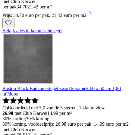
met Club Karwei
per pak
34
.
70
21.42 per m²
Prijs: 34.70 euro per pak, 21.42 euro per m2
Bekijk alles in keramische tegel
Boston Black Badkamertegel zwart keramiek 60 x 60 cm 1,80
m²/doos
(
1
)
Beoordeeld met 5.0 van de 5 sterren, 1 klantreview
26.98
met Club Karwei
14.99
per m²
30% korting
30% korting
30% korting, voordeelprijs: 26.98 euro per pak, 14.99 euro per m2
met Club Karwei
per pak
38
.
54
21.41 per m²