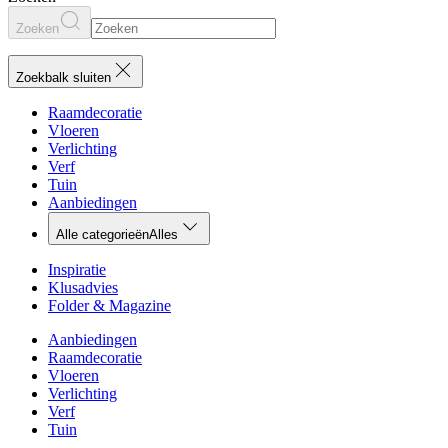
Zoeken
Zoekbalk sluiten
Raamdecoratie
Vloeren
Verlichting
Verf
Tuin
Aanbiedingen
Alle categorieën
Alles
Inspiratie
Klusadvies
Folder & Magazine
Aanbiedingen
Raamdecoratie
Vloeren
Verlichting
Verf
Tuin