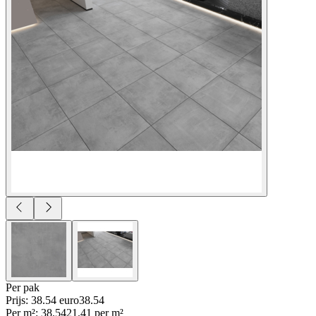
Per
pak
Prijs: 38.54 euro
38
.
54
Per
m²
:
38.54
21.41
per
m²