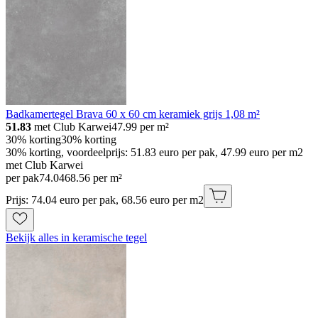
Badkamertegel Brava 60 x 60 cm keramiek grijs 1,08 m²
51.83
met Club Karwei
47.99
per m²
30% korting
30% korting
30% korting, voordeelprijs: 51.83 euro per pak, 47.99 euro per m2
met Club Karwei
per pak
74
.
04
68.56 per m²
Prijs: 74.04 euro per pak, 68.56 euro per m2
Bekijk alles in keramische tegel