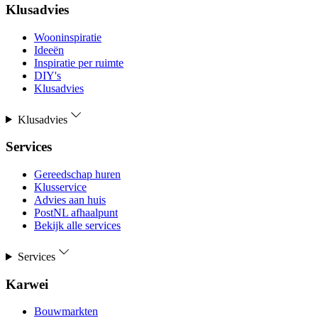
Klusadvies
Wooninspiratie
Ideeën
Inspiratie per ruimte
DIY's
Klusadvies
Klusadvies
Services
Gereedschap huren
Klusservice
Advies aan huis
PostNL afhaalpunt
Bekijk alle services
Services
Karwei
Bouwmarkten