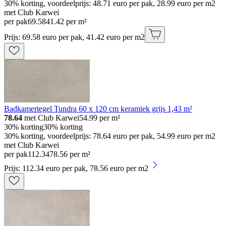
30% korting, voordeelprijs: 48.71 euro per pak, 28.99 euro per m2
met Club Karwei
per pak
69
.
58
41.42 per m²
Prijs: 69.58 euro per pak, 41.42 euro per m2
Badkamertegel Tundra 60 x 120 cm keramiek grijs 1,43 m²
78.64
met Club Karwei
54.99
per m²
30% korting
30% korting
30% korting, voordeelprijs: 78.64 euro per pak, 54.99 euro per m2
met Club Karwei
per pak
112
.
34
78.56 per m²
Prijs: 112.34 euro per pak, 78.56 euro per m2