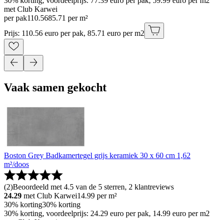
30% korting, voordeelprijs: 77.39 euro per pak, 59.99 euro per m2
met Club Karwei
per pak
110
.
56
85.71 per m²
Prijs: 110.56 euro per pak, 85.71 euro per m2
Vaak samen gekocht
Boston Grey Badkamertegel grijs keramiek 30 x 60 cm 1,62
m²/doos
(
2
)
Beoordeeld met 4.5 van de 5 sterren, 2 klantreviews
24.29
met Club Karwei
14.99
per m²
30% korting
30% korting
30% korting, voordeelprijs: 24.29 euro per pak, 14.99 euro per m2