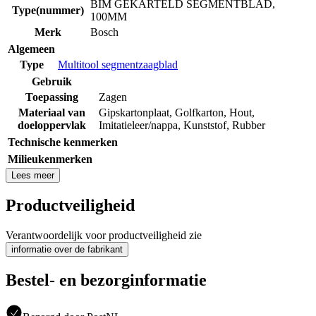
BIM GEKARTELD SEGMENTBLAD,
Type(nummer)
100MM
Merk
Bosch
Algemeen
Type
Multitool segmentzaagblad
Gebruik
Toepassing
Zagen
Materiaal van
Gipskartonplaat
,
Golfkarton
,
Hout
,
doeloppervlak
Imitatieleer/nappa
,
Kunststof
,
Rubber
Technische kenmerken
Milieukenmerken
Lees meer
Productveiligheid
Verantwoordelijk voor productveiligheid zie
informatie over de fabrikant
Bestel- en bezorginformatie