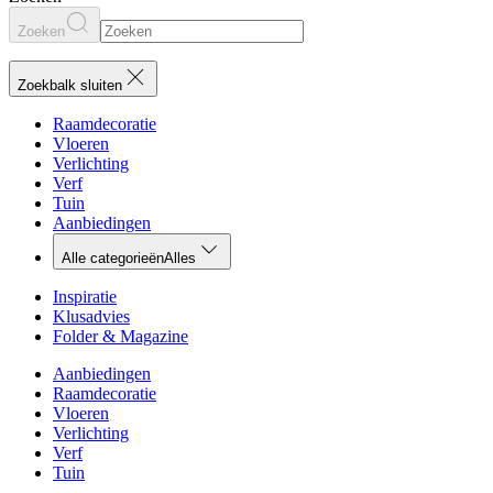
Zoeken
Zoekbalk sluiten
Raamdecoratie
Vloeren
Verlichting
Verf
Tuin
Aanbiedingen
Alle categorieën
Alles
Inspiratie
Klusadvies
Folder & Magazine
Aanbiedingen
Raamdecoratie
Vloeren
Verlichting
Verf
Tuin