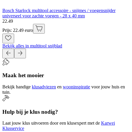
Bosch Starlock multitool accessoire - snijmes / voegensnijder
universeel voor zachte voegen - 28 x 40 mm
22
.
49
Prijs: 22.49 euro
Bekijk alles in multitool snijblad
Maak het mooier
Bekijk handige
klusadviezen
en
wooninspiratie
voor jouw huis en
tuin.
Hulp bij je klus nodig?
Laat jouw klus uitvoeren door een klusexpert met de
Karwei
Klusservice