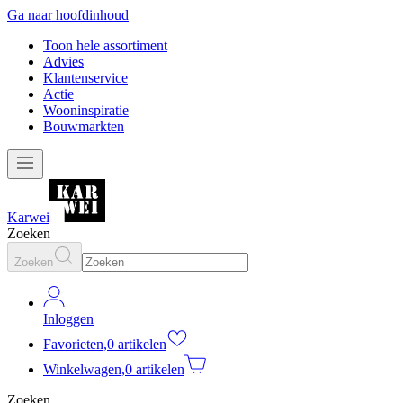
Ga naar hoofdinhoud
Toon hele assortiment
Advies
Klantenservice
Actie
Wooninspiratie
Bouwmarkten
Karwei
Zoeken
Zoeken
Inloggen
Favorieten
,
0 artikelen
Winkelwagen
,
0 artikelen
Zoeken