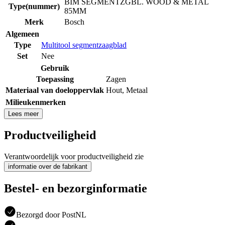
BIM SEGMENTZGBL. WOOD & METAL
Type(nummer)
85MM
Merk
Bosch
Algemeen
Type
Multitool segmentzaagblad
Set
Nee
Gebruik
Toepassing
Zagen
Materiaal van doeloppervlak
Hout
,
Metaal
Milieukenmerken
Lees meer
Productveiligheid
Verantwoordelijk voor productveiligheid zie
informatie over de fabrikant
Bestel- en bezorginformatie
Bezorgd door PostNL