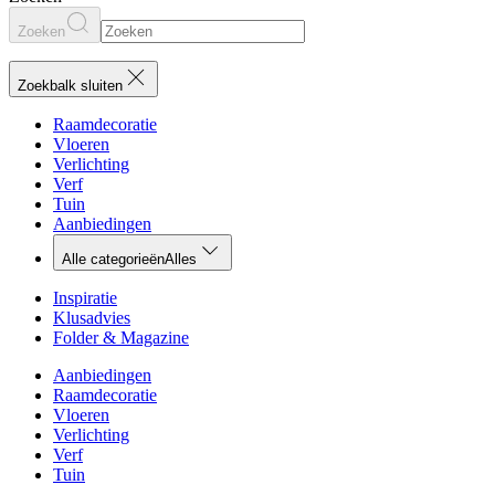
Zoeken
Zoekbalk sluiten
Raamdecoratie
Vloeren
Verlichting
Verf
Tuin
Aanbiedingen
Alle categorieën
Alles
Inspiratie
Klusadvies
Folder & Magazine
Aanbiedingen
Raamdecoratie
Vloeren
Verlichting
Verf
Tuin