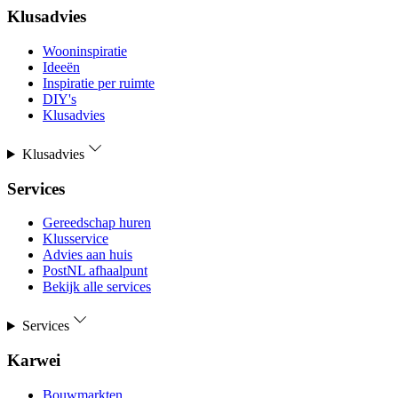
Klusadvies
Wooninspiratie
Ideeën
Inspiratie per ruimte
DIY's
Klusadvies
Klusadvies
Services
Gereedschap huren
Klusservice
Advies aan huis
PostNL afhaalpunt
Bekijk alle services
Services
Karwei
Bouwmarkten