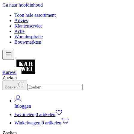
Ga naar hoofdinhoud
Toon hele assortiment
Advies
Klantenservice
Actie
Wooninspiratie
Bouwmarkten
Karwei
Zoeken
Zoeken
Inloggen
Favorieten
,
0 artikelen
Winkelwagen
,
0 artikelen
Zoeken