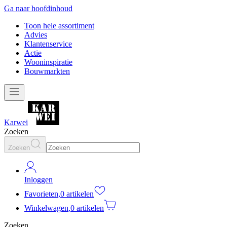
Ga naar hoofdinhoud
Toon hele assortiment
Advies
Klantenservice
Actie
Wooninspiratie
Bouwmarkten
Karwei
Zoeken
Zoeken
Inloggen
Favorieten
,
0 artikelen
Winkelwagen
,
0 artikelen
Zoeken