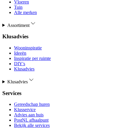
Vloeren
Tuin
Alle merken
Assortiment
Klusadvies
Wooninspiratie
Ideeën
Inspiratie per ruimte
DIY's
Klusadvies
Klusadvies
Services
Gereedschap huren
Klusservice
Advies aan huis
PostNL afhaalpunt
Bekijk alle services