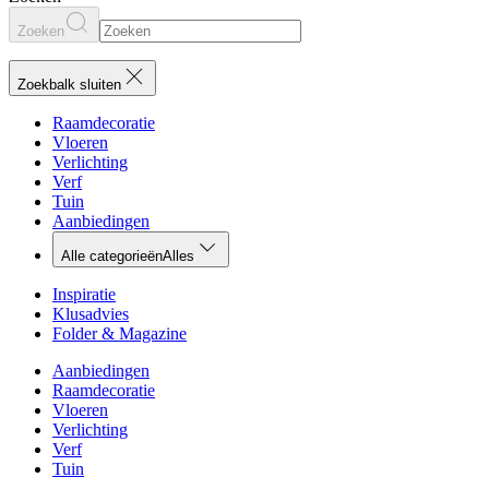
Zoeken
Zoekbalk sluiten
Raamdecoratie
Vloeren
Verlichting
Verf
Tuin
Aanbiedingen
Alle categorieën
Alles
Inspiratie
Klusadvies
Folder & Magazine
Aanbiedingen
Raamdecoratie
Vloeren
Verlichting
Verf
Tuin