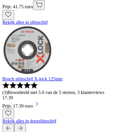
Prijs: 41.75 euro
Bekijk alles in slijpschijf
Bosch slijpschijf X-lock 125mm
(
3
)
Beoordeeld met 5.0 van de 5 sterren, 3 klantreviews
17
.
39
Prijs: 17.39 euro
Bekijk alles in doorslijpschijf