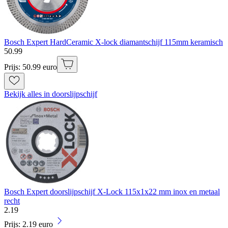
Bosch Expert HardCeramic X-lock diamantschijf 115mm keramisch
50
.
99
Prijs: 50.99 euro
Bekijk alles in doorslijpschijf
Bosch Expert doorslijpschijf X-Lock 115x1x22 mm inox en metaal
recht
2
.
19
Prijs: 2.19 euro