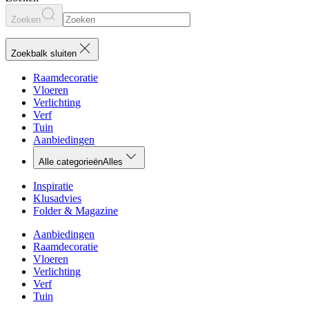
Zoeken
Zoekbalk sluiten
Raamdecoratie
Vloeren
Verlichting
Verf
Tuin
Aanbiedingen
Alle categorieën
Alles
Inspiratie
Klusadvies
Folder & Magazine
Aanbiedingen
Raamdecoratie
Vloeren
Verlichting
Verf
Tuin