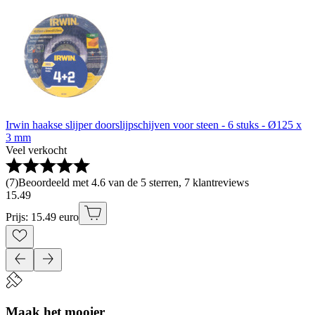
Irwin haakse slijper doorslijpschijven voor steen - 6 stuks - Ø125 x
3 mm
Veel verkocht
(
7
)
Beoordeeld met 4.6 van de 5 sterren, 7 klantreviews
15
.
49
Prijs: 15.49 euro
Maak het mooier