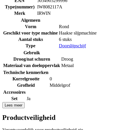
EAN
5054905299996
Type(nummer)
IW8082117A
Merk
IRWIN
Algemeen
Vorm
Rond
Geschikt voor type machine
Haakse slijpmachine
Aantal stuks
6 stuks
Type
Doorslijpschijf
Gebruik
Droog/nat schuren
Droog
Materiaal van doeloppervlak
Metaal
Technische kenmerken
Korrelgrootte
0
Grofheid
Middelgrof
Accessoires
Set
Ja
Lees meer
Productveiligheid
Verantwoordelijk voor productveiligheid zie