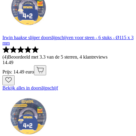
Irwin haakse slijper doorslijpschijven voor steen - 6 stuks - Ø115 x 3
mm
(
4
)
Beoordeeld met 3.3 van de 5 sterren, 4 klantreviews
14
.
49
Prijs: 14.49 euro
Bekijk alles in doorslijpschijf