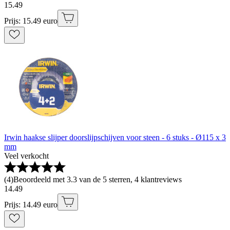
15
.
49
Prijs: 15.49 euro
Irwin haakse slijper doorslijpschijven voor steen - 6 stuks - Ø115 x 3
mm
Veel verkocht
(
4
)
Beoordeeld met 3.3 van de 5 sterren, 4 klantreviews
14
.
49
Prijs: 14.49 euro