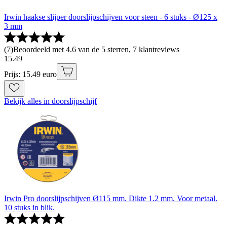
Irwin haakse slijper doorslijpschijven voor steen - 6 stuks - Ø125 x
3 mm
(
7
)
Beoordeeld met 4.6 van de 5 sterren, 7 klantreviews
15
.
49
Prijs: 15.49 euro
Bekijk alles in doorslijpschijf
Irwin Pro doorslijpschijven Ø115 mm. Dikte 1.2 mm. Voor metaal.
10 stuks in blik.