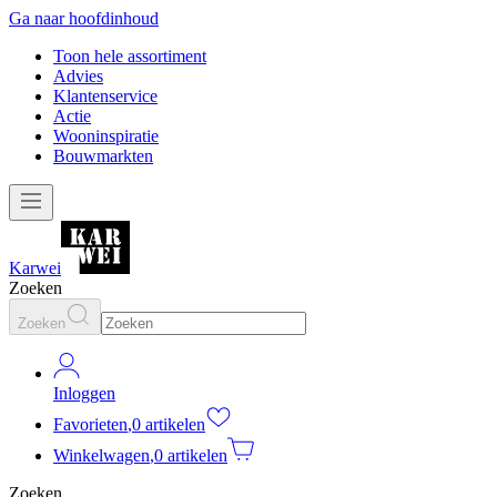
Ga naar hoofdinhoud
Toon hele assortiment
Advies
Klantenservice
Actie
Wooninspiratie
Bouwmarkten
Karwei
Zoeken
Zoeken
Inloggen
Favorieten
,
0 artikelen
Winkelwagen
,
0 artikelen
Zoeken