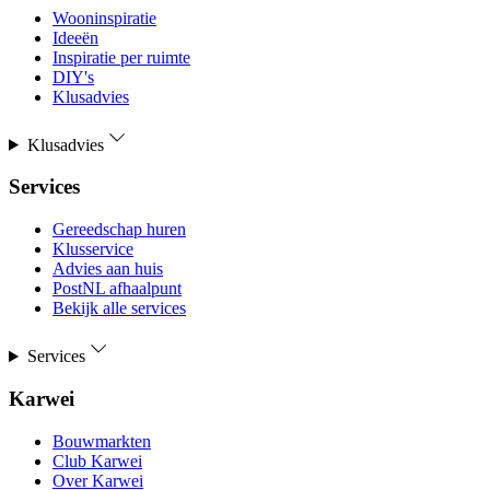
Wooninspiratie
Ideeën
Inspiratie per ruimte
DIY's
Klusadvies
Klusadvies
Services
Gereedschap huren
Klusservice
Advies aan huis
PostNL afhaalpunt
Bekijk alle services
Services
Karwei
Bouwmarkten
Club Karwei
Over Karwei