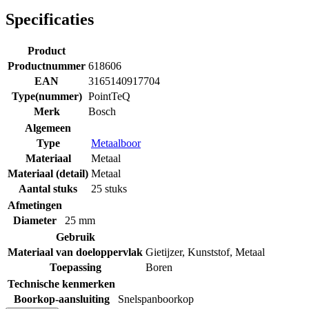
Specificaties
Product
Productnummer
618606
EAN
3165140917704
Type(nummer)
PointTeQ
Merk
Bosch
Algemeen
Type
Metaalboor
Materiaal
Metaal
Materiaal (detail)
Metaal
Aantal stuks
25 stuks
Afmetingen
Diameter
25 mm
Gebruik
Materiaal van doeloppervlak
Gietijzer
,
Kunststof
,
Metaal
Toepassing
Boren
Technische kenmerken
Boorkop-aansluiting
Snelspanboorkop