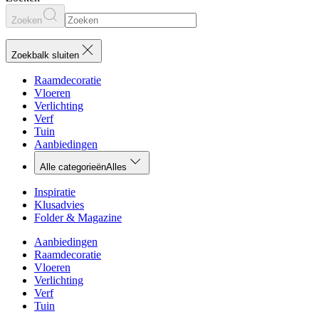
Zoeken
Zoekbalk sluiten
Raamdecoratie
Vloeren
Verlichting
Verf
Tuin
Aanbiedingen
Alle categorieën
Alles
Inspiratie
Klusadvies
Folder & Magazine
Aanbiedingen
Raamdecoratie
Vloeren
Verlichting
Verf
Tuin