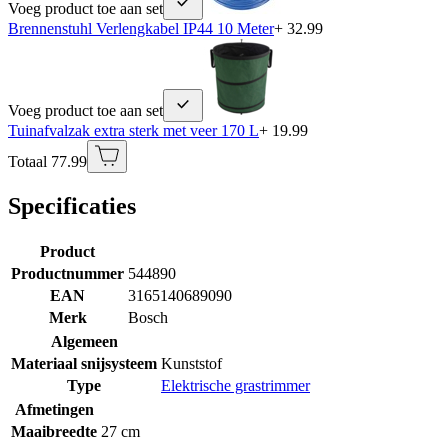
Voeg product toe aan set
Brennenstuhl Verlengkabel IP44 10 Meter
+ 32.99
Voeg product toe aan set
Tuinafvalzak extra sterk met veer 170 L
+ 19.99
Totaal 77.99
Specificaties
Product
Productnummer
544890
EAN
3165140689090
Merk
Bosch
Algemeen
Materiaal snijsysteem
Kunststof
Type
Elektrische grastrimmer
Afmetingen
Maaibreedte
27 cm