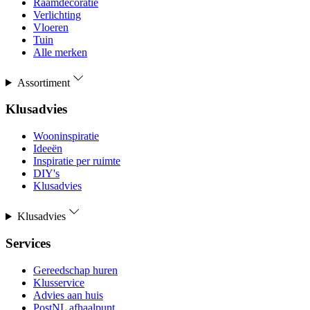
Raamdecoratie
Verlichting
Vloeren
Tuin
Alle merken
Assortiment
Klusadvies
Wooninspiratie
Ideeën
Inspiratie per ruimte
DIY's
Klusadvies
Klusadvies
Services
Gereedschap huren
Klusservice
Advies aan huis
PostNL afhaalpunt