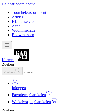
Ga naar hoofdinhoud
Toon hele assortiment
Advies
Klantenservice
Actie
Wooninspiratie
Bouwmarkten
Karwei
Zoeken
Zoeken
Inloggen
Favorieten
,
0 artikelen
Winkelwagen
,
0 artikelen
Zoeken