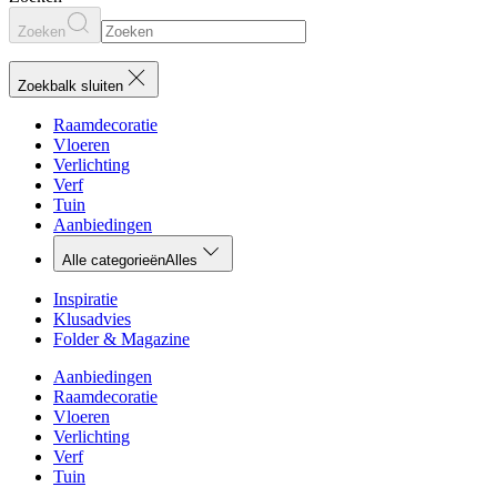
Zoeken
Zoekbalk sluiten
Raamdecoratie
Vloeren
Verlichting
Verf
Tuin
Aanbiedingen
Alle categorieën
Alles
Inspiratie
Klusadvies
Folder & Magazine
Aanbiedingen
Raamdecoratie
Vloeren
Verlichting
Verf
Tuin