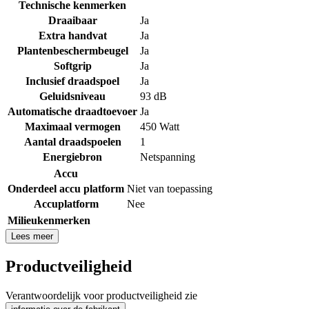
Technische kenmerken
Draaibaar
Ja
Extra handvat
Ja
Plantenbeschermbeugel
Ja
Softgrip
Ja
Inclusief draadspoel
Ja
Geluidsniveau
93 dB
Automatische draadtoevoer
Ja
Maximaal vermogen
450 Watt
Aantal draadspoelen
1
Energiebron
Netspanning
Accu
Onderdeel accu platform
Niet van toepassing
Accuplatform
Nee
Milieukenmerken
Lees meer
Productveiligheid
Verantwoordelijk voor productveiligheid zie