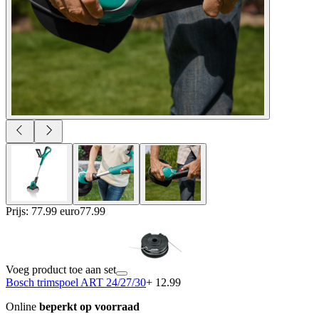
Prijs: 77.99 euro
77
.
99
Voeg product toe aan set
Bosch trimspoel ART 24/27/30
+ 12.99
Online
beperkt op voorraad