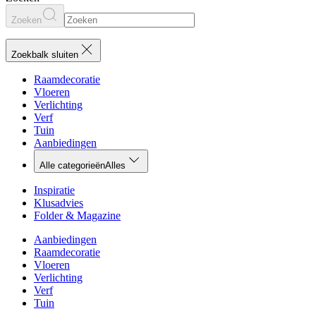
Zoeken
Zoekbalk sluiten
Raamdecoratie
Vloeren
Verlichting
Verf
Tuin
Aanbiedingen
Alle categorieën
Alles
Inspiratie
Klusadvies
Folder & Magazine
Aanbiedingen
Raamdecoratie
Vloeren
Verlichting
Verf
Tuin