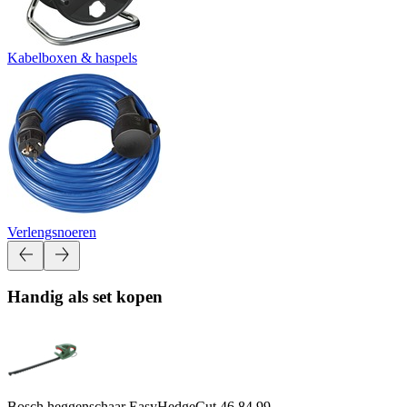
Kabelboxen & haspels
Verlengsnoeren
Handig als set kopen
Bosch heggenschaar EasyHedgeCut 46
84.99