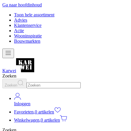
Ga naar hoofdinhoud
Toon hele assortiment
Advies
Klantenservice
Actie
Wooninspiratie
Bouwmarkten
Karwei
Zoeken
Zoeken
Inloggen
Favorieten
,
0 artikelen
Winkelwagen
,
0 artikelen
Zoeken