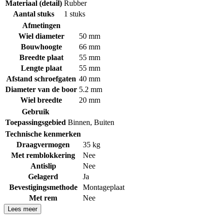
Materiaal (detail)
Rubber
Aantal stuks
1 stuks
Afmetingen
Wiel diameter
50 mm
Bouwhoogte
66 mm
Breedte plaat
55 mm
Lengte plaat
55 mm
Afstand schroefgaten
40 mm
Diameter van de boor
5.2 mm
Wiel breedte
20 mm
Gebruik
Toepassingsgebied
Binnen
,
Buiten
Technische kenmerken
Draagvermogen
35 kg
Met remblokkering
Nee
Antislip
Nee
Gelagerd
Ja
Bevestigingsmethode
Montageplaat
Met rem
Nee
Lees meer