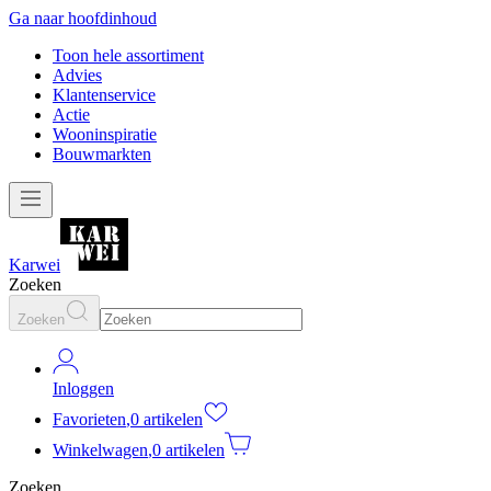
Ga naar hoofdinhoud
Toon hele assortiment
Advies
Klantenservice
Actie
Wooninspiratie
Bouwmarkten
Karwei
Zoeken
Zoeken
Inloggen
Favorieten
,
0 artikelen
Winkelwagen
,
0 artikelen
Zoeken