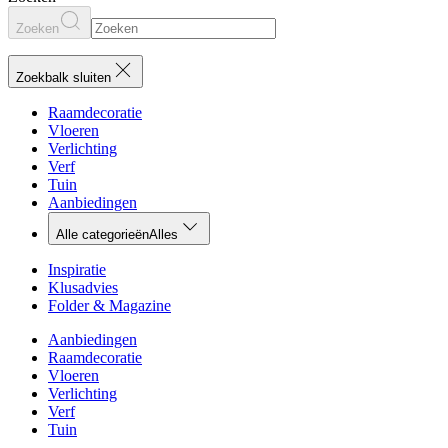
Zoeken
Zoekbalk sluiten
Raamdecoratie
Vloeren
Verlichting
Verf
Tuin
Aanbiedingen
Alle categorieën
Alles
Inspiratie
Klusadvies
Folder & Magazine
Aanbiedingen
Raamdecoratie
Vloeren
Verlichting
Verf
Tuin