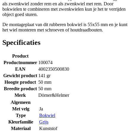
als zwenkwiel zonder rem en als zwenkwiel met rem. Door
bokwielen te combineren met zwenkwielen kun je het te verrijden
object goed sturen.
De montageplaat van dit rubberen bokwiel is 55x55 mm en je kunt
het wiel monteren met schroeven of houtdraadbouten.
Specificaties
Product
Productnummer
100074
EAN
4002350500830
Gewicht product
141 gr
Hoogte product
50 mm
Breedte product
50 mm
Merk
Dörner&Helmer
Algemeen
Met velg
Ja
Type
Bokwiel
Kleurfamilie
Grijs
Materiaal
Kunststof