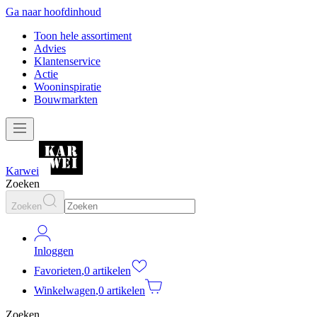
Ga naar hoofdinhoud
Toon hele assortiment
Advies
Klantenservice
Actie
Wooninspiratie
Bouwmarkten
Karwei
Zoeken
Zoeken
Inloggen
Favorieten
,
0 artikelen
Winkelwagen
,
0 artikelen
Zoeken