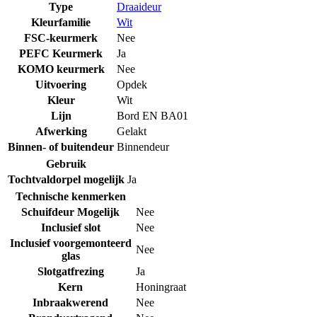
Type
Draaideur
Kleurfamilie
Wit
FSC-keurmerk
Nee
PEFC Keurmerk
Ja
KOMO keurmerk
Nee
Uitvoering
Opdek
Kleur
Wit
Lijn
Bord EN BA01
Afwerking
Gelakt
Binnen- of buitendeur
Binnendeur
Gebruik
Tochtvaldorpel mogelijk
Ja
Technische kenmerken
Schuifdeur Mogelijk
Nee
Inclusief slot
Nee
Inclusief voorgemonteerd
Nee
glas
Slotgatfrezing
Ja
Kern
Honingraat
Inbraakwerend
Nee