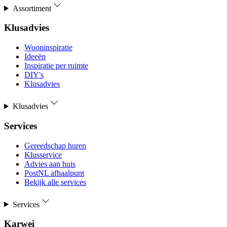
Assortiment
Klusadvies
Wooninspiratie
Ideeën
Inspiratie per ruimte
DIY's
Klusadvies
Klusadvies
Services
Gereedschap huren
Klusservice
Advies aan huis
PostNL afhaalpunt
Bekijk alle services
Services
Karwei