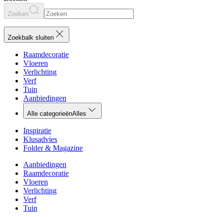
Zoeken
Zoekbalk sluiten
Raamdecoratie
Vloeren
Verlichting
Verf
Tuin
Aanbiedingen
Alle categorieën
Alles
Inspiratie
Klusadvies
Folder & Magazine
Aanbiedingen
Raamdecoratie
Vloeren
Verlichting
Verf
Tuin