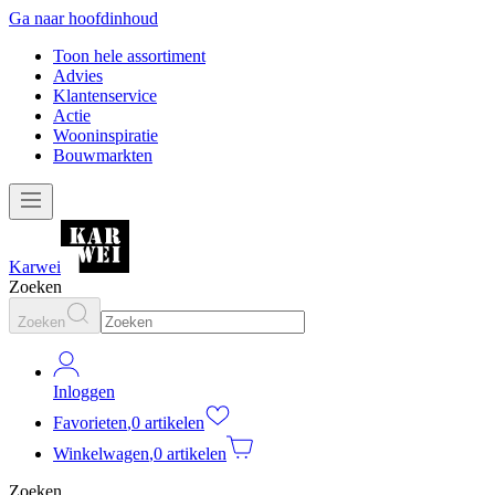
Ga naar hoofdinhoud
Toon hele assortiment
Advies
Klantenservice
Actie
Wooninspiratie
Bouwmarkten
Karwei
Zoeken
Zoeken
Inloggen
Favorieten
,
0 artikelen
Winkelwagen
,
0 artikelen
Zoeken