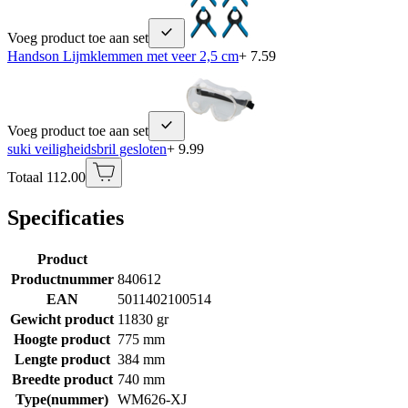
Voeg product toe aan set
Handson Lijmklemmen met veer 2,5 cm
+ 7.59
Voeg product toe aan set
suki veiligheidsbril gesloten
+ 9.99
Totaal 112.00
Specificaties
Product
Productnummer
840612
EAN
5011402100514
Gewicht product
11830 gr
Hoogte product
775 mm
Lengte product
384 mm
Breedte product
740 mm
Type(nummer)
WM626-XJ