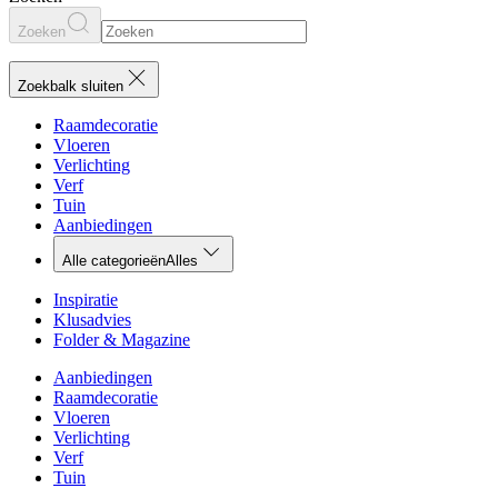
Zoeken
Zoekbalk sluiten
Raamdecoratie
Vloeren
Verlichting
Verf
Tuin
Aanbiedingen
Alle categorieën
Alles
Inspiratie
Klusadvies
Folder & Magazine
Aanbiedingen
Raamdecoratie
Vloeren
Verlichting
Verf
Tuin